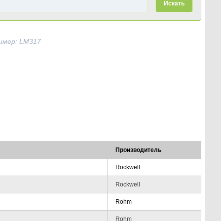
Искать
имер: LM317
Производитель
Rockwell
Rockwell
Rohm
Rohm