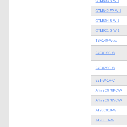
OTM803 B-W-1
OTM842 FP-W-1
OTM854 B-W-1
OTM921 G-W-1
TBA140-W-xx
24C01SC-W
24C02SC-W
821-W-1A-C
Am79C978KC/W
Am79C978VC/W
AT28C010-W
AT28C16-W