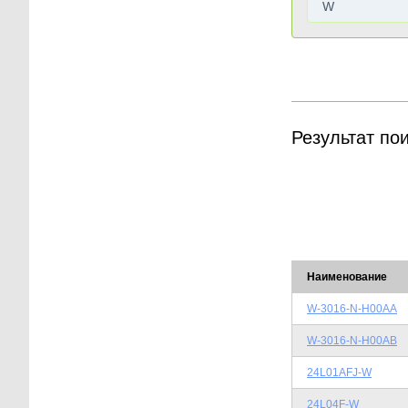
Результат по
Наименование
W-3016-N-H00AA
W-3016-N-H00AB
24L01AFJ-W
24L04F-W