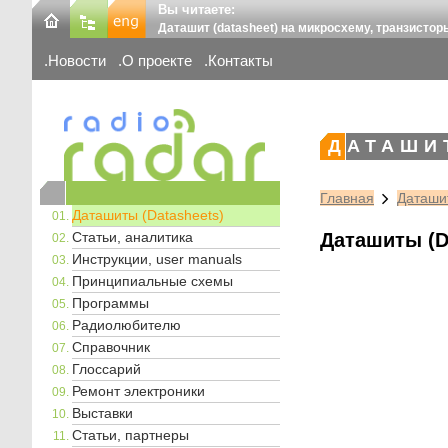
Вы читаете:
Даташит (datasheet) на микросхему, транзистор
Новости
О проекте
Контакты
ДАТАШИ
Главная
Даташит
Даташиты (Datasheets)
Статьи, аналитика
Даташиты (D
Инструкции, user manuals
Принципиальные схемы
Программы
Радиолюбителю
Справочник
Глоссарий
Ремонт электроники
Выставки
Статьи, партнеры