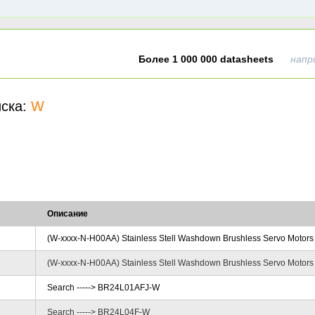
Более 1 000 000 datasheets
напр
иска:
W
Описание
(W-xxxx-N-H00AA) Stainless Stell Washdown Brushless Servo Motors
(W-xxxx-N-H00AA) Stainless Stell Washdown Brushless Servo Motors
Search -----> BR24L01AFJ-W
Search -----> BR24L04F-W