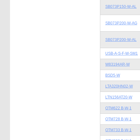
SB073P150-W-AL
SB073P200-W-AG
SB073P200-W-AL
USB-A-S-F-W-SM1
W83194AR-W
BSD5-W
LTA320HN02-W
LTN156AT20-W
OTM622 B-W-1
OTM728 B-W-1
OTM733 B-W-1