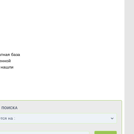
атная база
енной
 нашли
Я ПОИСКА