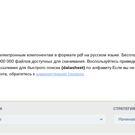
электронным компонентам в формате pdf на русском языке. Беспл
000 000 файлов доступных для скачивания. Воспользуйтесь привед
ссылками для быстрого поиска
(datasheet)
по алфавиту.Если вы не
нта, обратитесь к
администрации проекта
.
А
СТРАТЕГИ