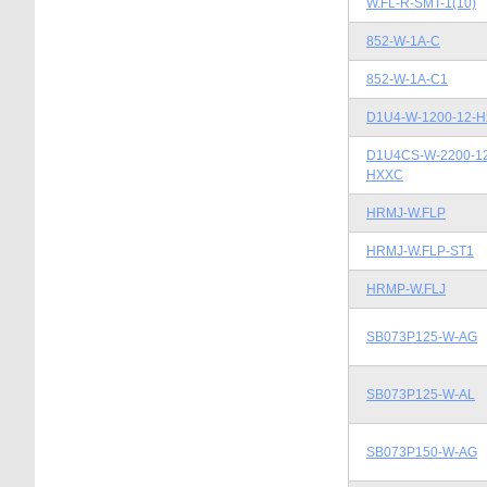
W.FL-R-SMT-1(10)
852-W-1A-C
852-W-1A-C1
D1U4-W-1200-12-H
D1U4CS-W-2200-1
HXXC
HRMJ-W.FLP
HRMJ-W.FLP-ST1
HRMP-W.FLJ
SB073P125-W-AG
SB073P125-W-AL
SB073P150-W-AG