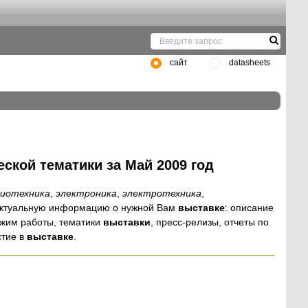
сайт
datasheets
ской тематики за Май 2009 год
диотехника
,
электроника
,
электротехника
,
 актуальную информацию о нужной Вам
выставке
: описание
ежим работы, тематики
выставки
, пресс-релизы, отчеты по
стие в
выставке
.