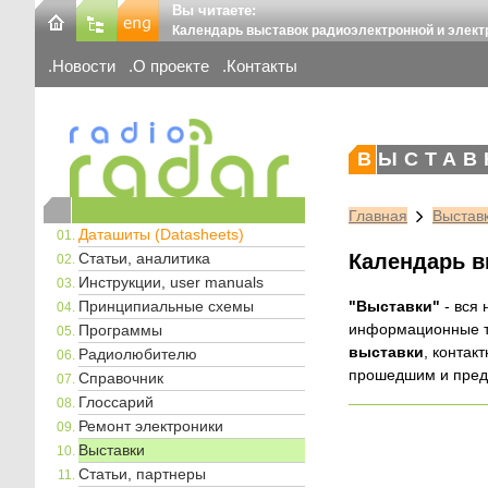
Вы читаете:
Календарь выставок радиоэлектронной и элект
Новости
О проекте
Контакты
ВЫСТАВ
Главная
Выстав
Даташиты (Datasheets)
Статьи, аналитика
Календарь в
Инструкции, user manuals
Принципиальные схемы
"Выставки"
- вся
информационные т
Программы
выставки
, конта
Радиолюбителю
прошедшим и пре
Справочник
Глоссарий
Ремонт электроники
Выставки
Статьи, партнеры