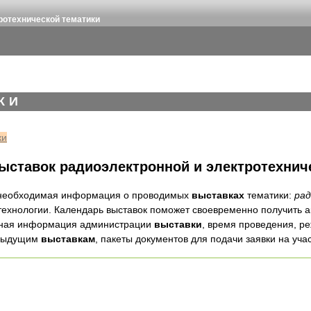
ротехнической тематики
КИ
ки
ыставок радиоэлектронной и электротехниче
 необходимая информация о проводимых
выставках
тематики:
ра
ехнологии. Календарь выставок поможет своевременно получить
ктная информация администрации
выставки
, время проведения, р
дыдущим
выставкам
, пакеты документов для подачи заявки на уча