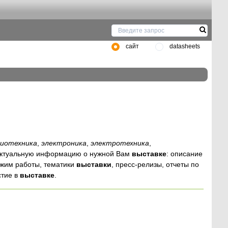
сайт
datasheets
диотехника
,
электроника
,
электротехника
,
 актуальную информацию о нужной Вам
выставке
: описание
ежим работы, тематики
выставки
, пресс-релизы, отчеты по
стие в
выставке
.