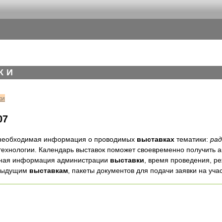
КИ
ки
07
 необходимая информация о проводимых
выставках
тематики:
ра
ехнологии. Календарь выставок поможет своевременно получить
ктная информация администрации
выставки
, время проведения, р
дыдущим
выставкам
, пакеты документов для подачи заявки на уча