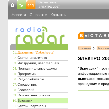
Вы читаете:
ЭЛЕКТРО-2007
Новости
О проекте
Контакты
ВЫСТАВ
Главная
Выстав
Даташиты (Datasheets)
Статьи, аналитика
ЭЛЕКТРО-20
Инструкции, user manuals
Принципиальные схемы
"Выставки"
- вся
информационные т
Программы
выставки
, конта
Радиолюбителю
прошедшим и пре
Справочник
Глоссарий
Ремонт электроники
Выставки
Статьи, партнеры