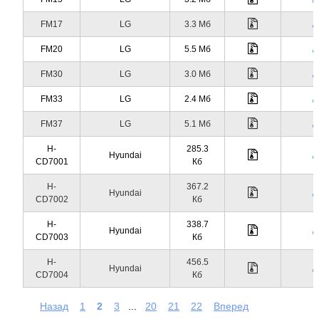
FM17
LG
3.3 Мб
FM20
LG
5.5 Мб
FM30
LG
3.0 Мб
FM33
LG
2.4 Мб
FM37
LG
5.1 Мб
H-
285.3
Hyundai
CD7001
Кб
H-
367.2
Hyundai
CD7002
Кб
H-
338.7
Hyundai
CD7003
Кб
H-
456.5
Hyundai
CD7004
Кб
Назад
1
2
3
...
20
21
22
Вперед