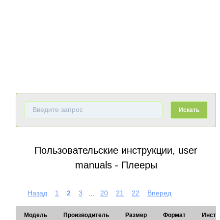
Искать
Пользовательские инструкции, user
manuals - Плееры
Назад
1
2
3
...
20
21
22
Вперед
Модель
Производитель
Размер
Формат
Инстр