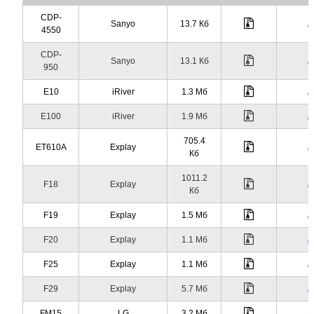
CDP-
Sanyo
13.7 Кб
4550
CDP-
Sanyo
13.1 Кб
950
E10
iRiver
1.3 Мб
E100
iRiver
1.9 Мб
705.4
ET610A
Explay
Кб
1011.2
F18
Explay
Кб
F19
Explay
1.5 Мб
F20
Explay
1.1 Мб
F25
Explay
1.1 Мб
F29
Explay
5.7 Мб
FM15
LG
3.2 Мб