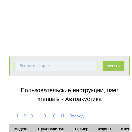
Искать
Пользовательские инструкции, user
manuals - Автоакустика
1
2
3
...
9
10
11
Вперед
Модель
Производитель
Размер
Формат
Инстр