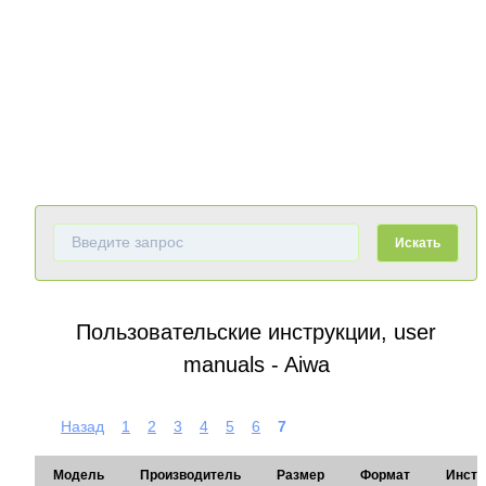
Искать
Пользовательские инструкции, user
manuals - Aiwa
Назад
1
2
3
4
5
6
7
Модель
Производитель
Размер
Формат
Инстр