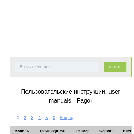
Искать
Пользовательские инструкции, user
manuals - Fagor
1
2
3
4
5
6
Вперед
Модель
Производитель
Размер
Формат
Инстр