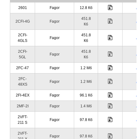
2601
Fagor
12.8 Кб
451.8
2CFI-4G
Fagor
Кб
2CFI-
451.8
Fagor
4GLS
Кб
2CFI-
451.8
Fagor
5GL
Кб
2FC-47
Fagor
1.2 Мб
2FC-
Fagor
1.2 Мб
48XS
2FI-4EX
Fagor
96.1 Кб
2MF-2I
Fagor
1.4 Мб
2VFT-
Fagor
97.8 Кб
211 S
2VFT-
Fagor
97.8 Кб
211 X