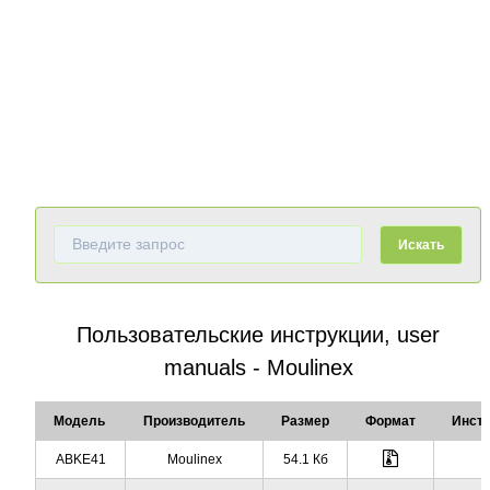
Искать
Пользовательские инструкции, user
manuals - Moulinex
Модель
Производитель
Размер
Формат
Инстр
ABKE41
Moulinex
54.1 Кб