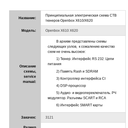
Принципиальная электрическая схема СТВ
Название:
тюнеров Openbox X610/Х620
Модель:
Openbox X610 Х620
В архиве представлены схемы
следующих узлов, к сожалению качество
схем не очень высокое:
1) Тюнер. Интерфейс RS 232. Цепи
питания
Описание
2) Память Rash и SDRAM
схемы,
service
3) Контроллер интерфейса CI
manual:
4) DSP-процессор
5) Аудио- и видеопереключатель. РЧ
модулятор. Разъемы SCART и RCA
6) Интерфейс SMART карты
Закачек:
3121
Размер