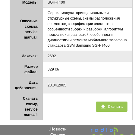
Модель:
SGH-T400
Сервис-мануал: принципиальные и
структурные схемы, схемы расположения
Описание
элементов, спецификации элементов,
схемы,
особенности сборки и разборки, алгоритмы
service
поиска неисправностей, особенности
manual:
диагностики и ремонта мобильного телефона
стандарта GSM Samsung SGH-T400
Закачек:
2692
Размер
329 Кб
файла:
Дата
28.04.2005
добавления:
Скачать
схему,
Скачать
service
manual:
Новости
Ссылки