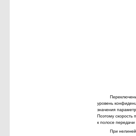
Переключение 
уровень конфиденц
значения парамет
Поэтому скорость 
к полосе передачи
При нелинейно