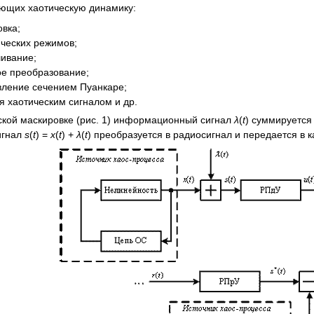
ующих хаотическую динамику:
овка;
ческих режимов;
ивание;
е преобразование;
ление сечением Пуанкаре;
я хаотическим сигналом и др.
кой маскировке (рис. 1) информационный сигнал
λ
(
t
) суммируется
игнал
s
(
t
) =
x
(
t
) +
λ
(
t
) преобразуется в радиосигнал и передается в к