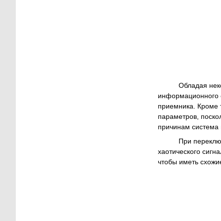
Обладая некот
информационного 
приемника. Кроме 
параметров, поско
причинам система 
При переключе
хаотического сигна
чтобы иметь схожие