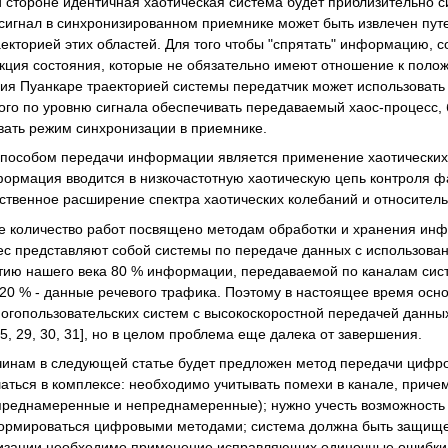
тороне идентичная хаотическая система будет приблизительно с
игнал в синхронизированном приемнике может быть извлечен пут
екторией этих областей. Для того чтобы "спрятать" информацию,
кция состояния, которые не обязательно имеют отношение к поло
ия Пуанкаре траекторией системы передатчик может использовать 
о по уровню сигнала обеспечивать передаваемый хаос-процесс, б
ать режим синхронизации в приемнике.
собом передачи информации является применение хаотических сис
формация вводится в низкочастотную хаотическую цепь контроля ф
ственное расширение спектра хаотических колебаний и относитель
количество работ посвящено методам обработки и хранения инфор
с представляют собой системы по передаче данных с использовани
тию нашего века 80 % информации, передаваемой по каналам сист
о 20 % - данные речевого трафика. Поэтому в настоящее время осн
огопользовательских систем с высокоскоростной передачей данны
, 5, 29, 30, 31], но в целом проблема еще далека от завершения.
нам в следующей статье будет предложен метод передачи цифро
аться в комплексе: необходимо учитывать помехи в канале, приче
реднамеренные и непреднамеренные); нужно учесть возможность у
рмироваться цифровыми методами; система должна быть защищенн
изации необходимо применение исправляющих одиночные ошибки 