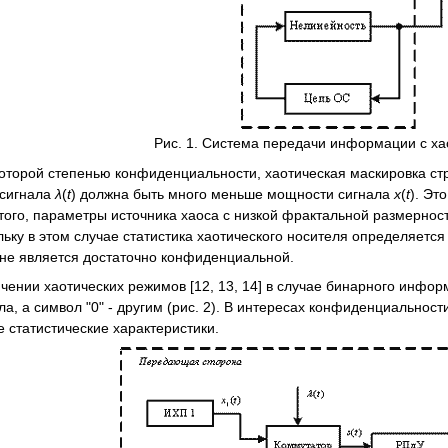
Рис. 1. Система передачи информации с ха
орой степенью конфиденциальности, хаотическая маскировка стра
сигнала
λ
(
t
) должна быть много меньше мощности сигнала
x
(
t
). Эт
того, параметры источника хаоса с низкой фрактальной размерно
льку в этом случае статистика хаотического носителя определяетс
не является достаточно конфиденциальной.
нии хаотических режимов [12, 13, 14] в случае бинарного инфор
ла, а символ "0" - другим (рис. 2). В интересах конфиденциальнос
 статистические характеристики.