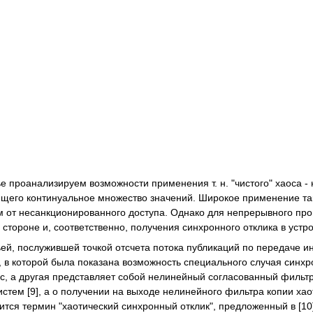
ье проанализируем возможности применения т. н. "чистого" хаоса
щего континуальное множество значений. Широкое применение та
ем от несанкционированного доступа. Однако для непрерывного пр
стороне и, соответственно, получения синхронного отклика в устр
й, послужившей точкой отсчета потока публикаций по передаче и
8], в которой была показана возможность специального случая си
ос, а другая представляет собой нелинейный согласованный фильт
истем [9], а о получении на выходе нелинейного фильтра копии ха
ится термин "хаотический синхронный отклик", предложенный в [10