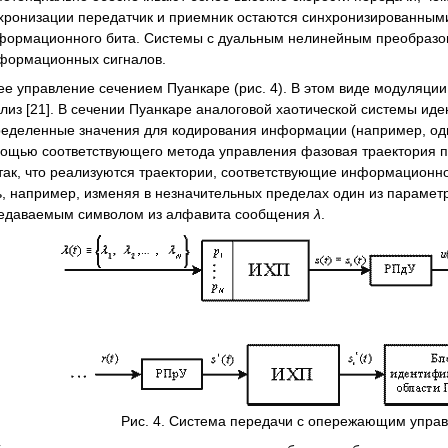
хронизации передатчик и приемник остаются синхронизированными 
формационного бита. Системы с дуальным нелинейным преобразова
нформационных сигналов.
правление сечением Пуанкаре (рис. 4). В этом виде модуляции 
лиз [21]. В сечении Пуанкаре аналоговой хаотической системы ид
еделенные значения для кодирования информации (например, одно
помощью соответствующего метода управления фазовая траектория 
так, что реализуются траектории, соответствующие информационно
, например, изменяя в незначительных пределах один из парамет
ередаваемым символом из алфавита сообщения
λ
.
Рис. 4. Система передачи с опережающим упра