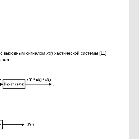
 с выходным сигналом
x
(
t
) хаотической системы [11].
анал.