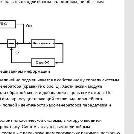
льзя назвать ни аддитивным наложением, ни обычным
дмешиванием информации
елинейно подмешивается к собственному сигналу системы.
енератора (сравните с рис. 1). Хаотический модуль
тли обратной связи и добавления в цепь вычитателя. По
 фильтр, осуществляющий тот же вид нелинейного
и полной идентичности хаос-генераторов передатчика и
стоит из хаотической системы, в которую вводится
ередатчику. Системы с дуальным нелинейным
 системы с переключением хаотических режимов, поскольку