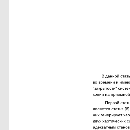
В данной стат
во времени и имею
"закрытости" сист
копии на приемной 
Первой статье
является статья [
них генерирует ха
двух хаотических с
адекватным станов