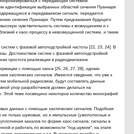
инхронизироваться с передающей системой.
ем идентификации выбранных областей сечения Пуанкаре
 содержащуюся в передаваемом сигнале, передается
жению сечения Пуанкаре. Путем предсказания будущего
высокую чувствительность системы к возмущениям и с
лизкий к хаос-процессу в невозмущенной системе, и таким
тем с фазовой автоподстройкой частоты [22, 23, 24]. В
азы. Достоинством систем с фазовой автоподстройкой
ная простота реализации в радиодиапазоне.
мации с помощью хаоса [25, 26, 27, 28], однако
ем хаотических сигналов. Имеются сведения, что уже к
ем мобильной радиосвязи, будут составлять данные
овной упор разработчиков должен делаться на
х. Этой теме посвящено некоторое количество монографий
вых данных с помощью хаотических сигналов. Подобная
м не только шумовые, но и импульсные (узкополосные и
плотнения каналов по форме хаос-сигнала; сигналы в
ой и работать по возможности "под шумом"; на этапе
кодов, перемежения и т.д. Выполнение подобных