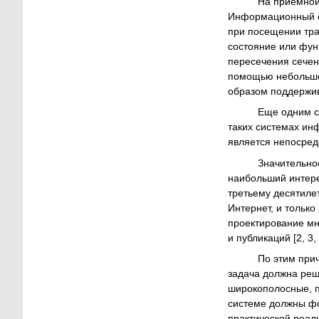
На приемной с
Информационный с
при посещении тра
состояние или фун
пересечения сечен
помощью небольшог
образом поддержив
Еще одним спо
таких системах ин
является непосред
Значительное 
наибольший интере
третьему десятиле
Интернет, и тольк
проектирование мн
и публикаций [2, 3
По этим причи
задача должна реш
широкополосные, п
системе должны фо
практической реал