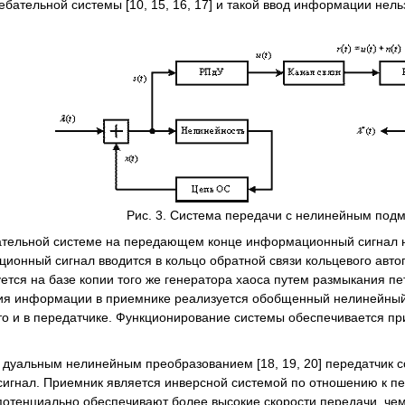
ебательной системы [10, 15, 16, 17] и такой ввод информации не
Рис. 3. Система передачи с нелинейным по
тельной системе на передающем конце информационный сигнал н
ионный сигнал вводится в кольцо обратной связи кольцевого автог
ется на базе копии того же генератора хаоса путем размыкания пе
ния информации в приемнике реализуется обобщенный нелинейный
то и в передатчике. Функционирование системы обеспечивается пр
дуальным нелинейным преобразованием [18, 19, 20] передатчик со
гнал. Приемник является инверсной системой по отношению к п
отенциально обеспечивают более высокие скорости передачи, чем