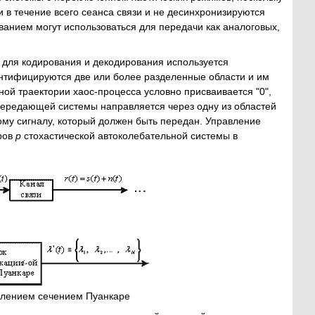
в течение всего сеанса связи и не десинхронизируются
нием могут использоваться для передачи как аналоговых,
для кодирования и декодирования используется
ентифицируются две или более разделенные области и им
й траектории хаос-процесса условно присваивается "0",
передающей системы направляется через одну из областей
му сигналу, который должен быть передан. Управление
ров
р
стохастической автоколебательной системы в
влением сечением Пуанкаре