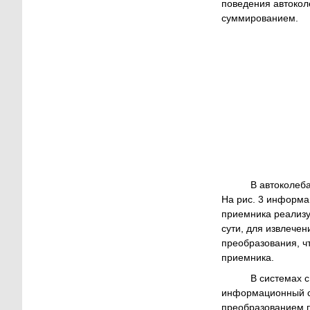
поведения автокол
суммированием.
В автоколеба
На рис. 3 информац
приемника реализу
сути, для извлече
преобразования, ч
приемника.
В системах с 
информационный си
преобразованием п