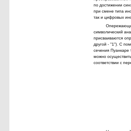
по достижении син
при смене типа ин
так и цифровых и
Опережающее у
символический ана
присваиваются опр
другой - "1"). С 
сечения Пуанкаре 
можно осуществить
соответствии с п