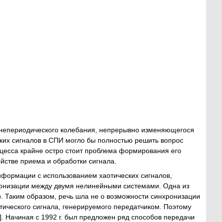
 - непериодического колебания, непрерывно изменяющегося
ких сигналов в СПИ могло бы полностью решить вопрос
оцесса крайне остро стоит проблема формирования его
ойстве приема и обработки сигнала.
нформации с использованием хаотических сигналов,
нхронизации между двумя нелинейными системами. Одна из
р. Таким образом, речь шла не о возможности синхронизации
отического сигнала, генерируемого передатчиком. Поэтому
]. Начиная с 1992 г. был предложен ряд способов передачи