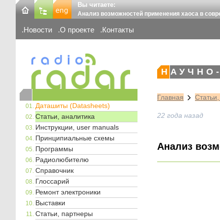
Вы читаете:
Анализ возможностей применения хаоса в совр
Новости
О проекте
Контакты
НАУЧНО
Главная
Статьи,
Даташиты (Datasheets)
22 года назад
Статьи, аналитика
Инструкции, user manuals
Принципиальные схемы
Анализ возм
Программы
Радиолюбителю
Справочник
Глоссарий
Ремонт электроники
Выставки
Статьи, партнеры