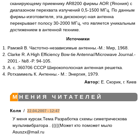
сканирующему приемнику AR8200 фирмы AOR (Япония) с
диапазоном перехвата излучений 0,5-1500 МГц. По данным
фирмы-изготовителя, эта дискоконус-ная антенна
перекрывает полосу 30-2000 МГц, что является уникальным
достижением в антенной технике.
Источники
Рамзей В. Частотно-независимые антенны.-М.: Мир, 1968.
Clarke R. A High Efficiency Bow-tie Antenna//Microwave Journal.-
2001.- №8.-P. 94-105.
A. c. 360706 СССР Широкополосная антенная решетка.
Ротхаммель К. Антенны.- М.: Энергия, 1979.
Автор:
Е. Скорик, г. Киев
МНЕНИЯ ЧИТАТЕЛЕЙ
Коля
/
22.04.2007 - 12:47
У меня курсак.Тема Разработка схемы симетрическова
мультивибратора . (((((Может кто поможет мыло
Asuszx@mail.ru