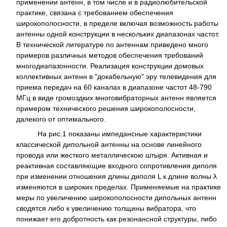
применении антенн, в том числе и в радиолюбительской
практике, связана с требованием обеспечения
широкополосности, в пределе включая возможность работы
антенны одной конструкции в нескольких диапазонах частот.
В технической литературе по антеннам приведено много
примеров различных методов обеспечения требований
многодиапазонности. Реализация конструкции домовых
коллективных антенн в "докабельную" эру телевидения для
приема передач на 60 каналах в диапазоне частот 48-790
МГц в виде громоздких многовибраторных антенн является
примером технического решения широкополосности,
далекого от оптимального.
На рис.1 показаны импедансные характеристики
классической дипольной антенны на основе линейного
провода или жесткого металлическою штыря. Активная и
реактивная составляющие входного сопротивления диполя
при изменении отношения длины диполя L к длине волны λ
изменяются в широких пределах. Применяемые на практике
меры по увеличению широкополосности дипольных антенн
сводятся либо к увеличению толщины вибратора, что
понижает его добротность как резонансной структуры, либо