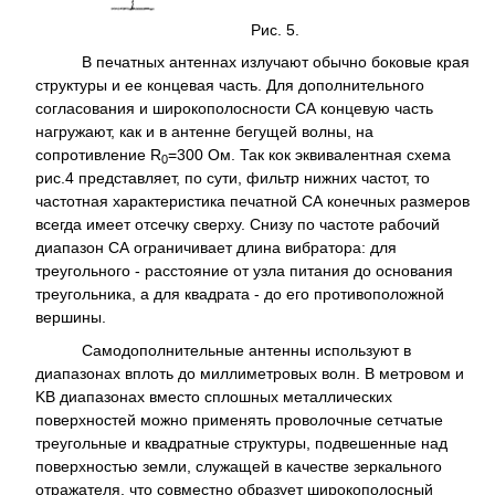
Рис. 5.
В печатных антеннах излучают обычно боковые края
структуры и ее концевая часть. Для дополнительного
согласования и широкополосности СА концевую часть
нагружают, как и в антенне бегущей волны, на
сопротивление R
=300 Ом. Так кок эквивалентная схема
0
рис.4 представляет, по сути, фильтр нижних частот, то
частотная характеристика печатной СА конечных размеров
всегда имеет отсечку сверху. Снизу по частоте рабочий
диапазон СА ограничивает длина вибратора: для
треугольного - расстояние от узла питания до основания
треугольника, а для квадрата - до его противоположной
вершины.
Самодополнительные антенны используют в
диапазонах вплоть до миллиметровых волн. В метровом и
KB диапазонах вместо сплошных металлических
поверхностей можно применять проволочные сетчатые
треугольные и квадратные структуры, подвешенные над
поверхностью земли, служащей в качестве зеркального
отражателя, что совместно образует широкополосный