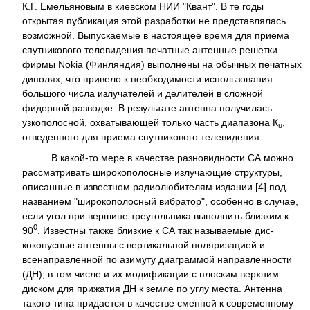
К.Г. Емельяновым в киевском НИИ "Квант". В те годы
открытая публикация этой разработки не представлялась
возможной. Выпускаемые в настоящее время для приема
спутникового телевидения печатные антенные решетки
фирмы Nokia (Финляндия) выполнены на обычных печатных
диполях, что привело к необходимости использования
большого числа излучателей и делителей в сложной
фидерной разводке. В результате антенна получилась
узкополосной, охватывающей только часть диапазона К
,
u
отведенного для приема спутникового телевидения.
В какой-то мере в качестве разновидности СА можно
рассматривать широкополосные излучающие структуры,
описанные в известном радиолюбителям издании [4] под
названием "широкополосный вибратор", особенно в случае,
если угол при вершине треугольника выполнить близким к
0
90
. Известны также близкие к СА так называемые дис-
коконусные антенны с вертикальной поляризацией и
всенаправленной по азимуту диаграммой направленности
(ДН), в том числе и их модификации с плоским верхним
диском для прижатия ДН к земле по углу места. Антенна
такого типа придается в качестве сменной к современному