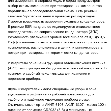
для измерения. В старшей модели серии предусмотрен
выбор схемы замещения при тестировании компонентов:
параллельная/последовательная схема. Есть режимы
звуковой "прозвонки" цепи и проверки р-n переходов.
Имеется возможность измерения оксидных конденсаторов.
В режиме ESR на дисплее индицируется эквивалентное
последовательное сопротивление конденсатора (ЭПС).
Возможность увеличения уровня тест-сигнала от 0,1 до 0,5
Вэфф позволяет повысить точность измерений при анализе
компонентов, расположенных в цепях, и минимизировать
потери при тестировании керамических конденсаторов.
Измерители оснащены функцией автовыключения питания
(АРО), которую при необходимости можно заблокировать. В
комплекте удобный чехол-крышка для хранения и
переноски прибора.
Щупы измерителей имеют специальные упоры в зоне
удержания и рифление их рабочей поверхности для
удобного и надёжного удержания прибора в руке.
Отличительные черты АКИП-6106, АКИП-6107 - масса 100 г,
питание от элемента CR2032 (3 В) и минимальные