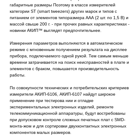
габаритные размеры Поэтому в классе измерителей
категории ST (smart tweezers) других марок и типов с
питанием от элементов типоразмера ААА (2 шт. по 1,5 В) и
массой свыше 200 г. - при прочих равных характеристиках -
новинки АКИП™ выглядят предпочтительнее.
Измерения параметров выполняются в автоматическом
режиме с мгновенным получением результата на дисплее
прибора, подключаемого одной рукой. Тем самым меньше
времени затрачивается на поиск неисправностей в плате и
элементов с браком, повышается производительность
работы.
По совокупности технических и потребительских критериев
измерители АКИП-6106, АКИП-6107 найдут широкое
применение при тестирова нии и отладке
экспериментальных электронных изделий, ремонте
телекоммуникационной аппаратуры, будут востребованы
при допусковом контроле сложных печатных плат с SMD-
монта-жом и для сортировки двухконтактных электронных
компонентов малых размеров.