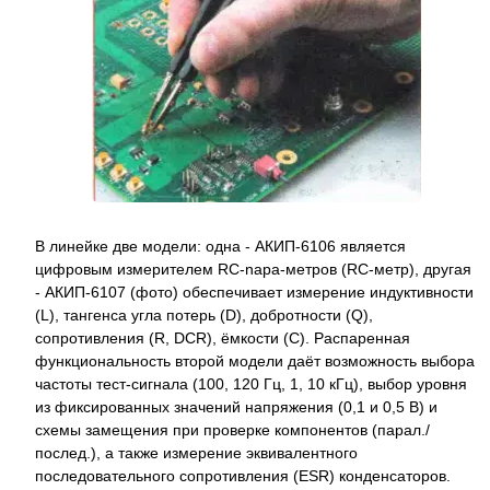
В линейке две модели: одна - АКИП-6106 является
цифровым измерителем RC-napa-метров (RC-метр), другая
- АКИП-6107 (фото) обеспечивает измерение индуктивности
(L), тангенса угла потерь (D), добротности (Q),
сопротивления (R, DCR), ёмкости (С). Распаренная
функциональность второй модели даёт возможность выбора
частоты тест-сигнала (100, 120 Гц, 1, 10 кГц), выбор уровня
из фиксированных значений напряжения (0,1 и 0,5 В) и
схемы замещения при проверке компонентов (парал./
послед.), а также измерение эквивалентного
последовательного сопротивления (ESR) конденсаторов.