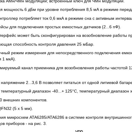
жка АМн/ЧМн модуляции; встроенный ключ для ЧМн модуляции.
я мощность 6 дБм при уровне потребления 8,5 мА в режиме перед
нтроллер потребляет ток 0,6 мкА в режиме сна с активным интерв
йсы для подключения простых емкостных датчиков (2...6 пФ).
терфейс может быть сконфигурирован на возобновление работы при
ающая способность контроля давления 25 мБар.
ичный режим измерения для непосредственного подключения емкос
 1 мкА).
ммируемый канал приемника для возобновления работы частотой 12
 напряжение 2...3,6 В позволяет питаться от одной литиевой батар
 температурный диапазон -40...+ 125°C, температурный диапазон х
0 внешних компонентов.
QFN32 (5 х 5 мм).
ия микросхем ATA6285/ATA6286 в системе контроля внутришинного
в приборов - на рис. 3.