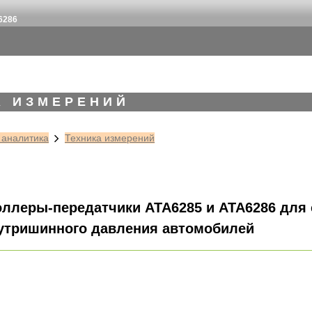
6286
А ИЗМЕРЕНИЙ
 аналитика
Техника измерений
ллеры-передатчики ATA6285 и АТА6286 для
утришинного давления автомобилей