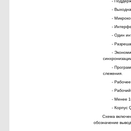
- Поддер
- Выходна
- Микроко
- Интерфе
- Один ин
- Разреш
- Эконом
синхронизации
- Програ
слежения.
- Рабочее
- Рабочий
- Менее 1
- Корпус 
Схема включен
обозначение выводо