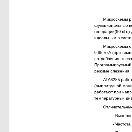
Микросхемы ра
функциональные во
генерации(90 кГц)
идеальным в систе
Микросхемы оп
0,85 мкА (при темп
потребления пъезо
Программируемый к
режиме слежения.
ATA6285 работ
(амплитудной мани
работают при напря
температурный диа
Отличительны
- Выполн
- Частота