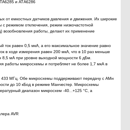
ATA6285 и АТА6286
х от емкостных датчиков давления и движения. Их широкие
ы с режимом отключения, режим низкочастотной
 ц) возобновления работы, делают их применение
 ток равен 0,5 мкА, а его максимальное значение равно
ок в ходе измерения равен 200 мкА, что в 10 раз меньше
н 8,5 мА при уровне выходной мощности 6 дБм.
я работы микросхемы и потребляет не более 1,7 мкА в
те 433 МГц. Обе микросхемы поддерживают передачу с АМн
рости до 10 кБод в режиме Манчестер. Микросхемы
ературный диапазон микросхем -40...+125 °C, а
ллера AVR