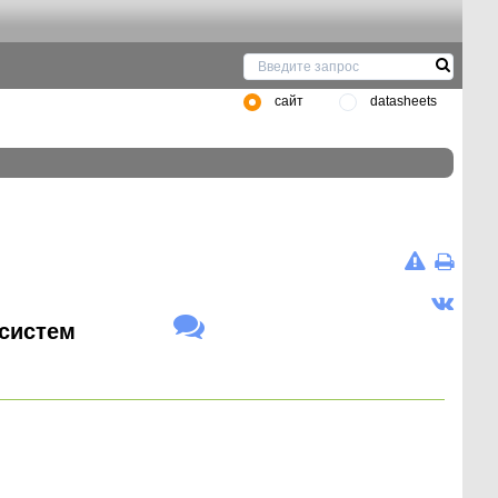
сайт
datasheets
 систем