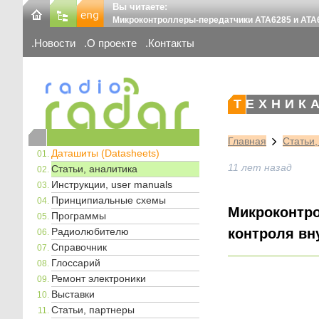
Вы читаете:
Микроконтроллеры-передатчики ATA6285 и АТА
Новости
О проекте
Контакты
ТЕХНИК
Главная
Статьи,
Даташиты (Datasheets)
11 лет назад
Статьи, аналитика
Инструкции, user manuals
Принципиальные схемы
Микроконтро
Программы
Радиолюбителю
контроля вн
Справочник
Глоссарий
Ремонт электроники
Выставки
Статьи, партнеры