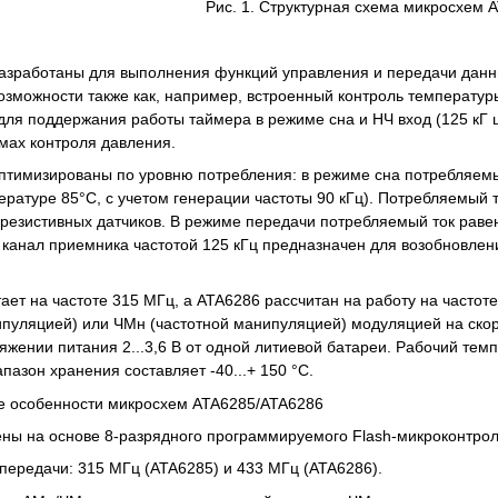
Рис. 1. Структурная схема микросхем 
зработаны для выполнения функций управления и передачи данны
зможности также как, например, встроенный контроль температур
 для поддержания работы таймера в режиме сна и НЧ вход (125 кГ
мах контроля давления.
тимизированы по уровню потребления: в режиме сна потребляемый
ературе 85°C, с учетом генерации частоты 90 кГц). Потребляемый т
резистивных датчиков. В режиме передачи потребляемый ток раве
анал приемника частотой 125 кГц предназначен для возобновлени
ает на частоте 315 МГц, а ATA6286 рассчитан на работу на часто
пуляцией) или ЧМн (частотной манипуляцией) модуляцией на ско
жении питания 2...3,6 В от одной литиевой батареи. Рабочий темп
пазон хранения составляет -40...+ 150 °C.
е особенности микросхем ATA6285/ATA6286
ены на основе 8-разрядного программируемого Flash-микроконтро
 передачи: 315 МГц (ATA6285) и 433 МГц (ATA6286).