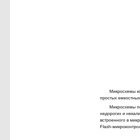
Микросхемы к
простых емкостных
Микросхемы по
недорогих и некал
встроенного в мик
Flash-микроконтрол