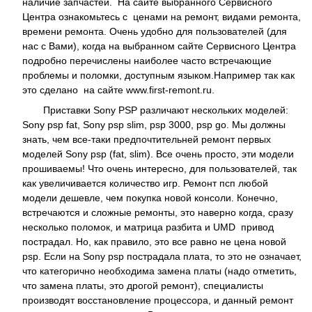
наличие запчастей. На сайте выбранного Сервисного
Центра ознакомьтесь с ценами на ремонт, видами ремонта,
времени ремонта. Очень удобно для пользователей (для
нас с Вами), когда на выбранном сайте Сервисного Центра
подробно перечислены наиболее часто встречающие
проблемы и поломки, доступным языком.Например так как
это сделано на сайте www.first-remont.ru.
Приставки Sony PSP различают нескольких моделей:
Sony psp fat, Sony psp slim, psp 3000, psp go. Мы должны
знать, чем все-таки предпочтительней ремонт первых
моделей Sony psp (fat, slim). Все очень просто, эти модели
прошиваемы! Что очень интересно, для пользователей, так
как увеличивается количество игр. Ремонт псп любой
модели дешевле, чем покупка новой консоли. Конечно,
встречаются и сложные ремонты, это наверно когда, сразу
несколько поломок, и матрица разбита и UMD привод
пострадал. Но, как правило, это все равно не цена новой
psp. Если на Sony psp пострадала плата, то это не означает,
что категорично необходима замена платы (надо отметить,
что замена платы, это дрогой ремонт), специалисты
производят восстановление процессора, и данный ремонт