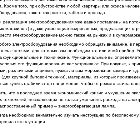
. Кроме того, при обустройстве любой квартиры или офиса челове
орудования, такого как розетки, кабели и провода.
и реализация электрооборудования уже давно поставлены на поток
х магазинов (и даже узкоспециализированных, предлагающих огро
брести электрооборудование можно также на рынках и в супермарке
юбого электрооборудования необходимо обращать внимание, в перв
тесь с целями, для которых вам необходим тот или иной прибор. 
а функциональные и технические. Функциональные вы определяете в
 условия его функционирования вас устраивают. При покупке, к пр
ми, различными опциями, нужна ли вам морозильная камера и т.д. 
 (для крупной бытовой техники), материалы, из которых произведе
ься купить стабилизатор напряжения, чтобы от резкого скачка нап
ить, что в последнее время экономический кризис и ухудшение эко
 технологий, позволяющих не только уменьшить расходы на электр
распространенный пример – энергосберегающая лампа.
сегда необходимо внимательно изучать инструкцию по безопасном
правила эксплуатации.