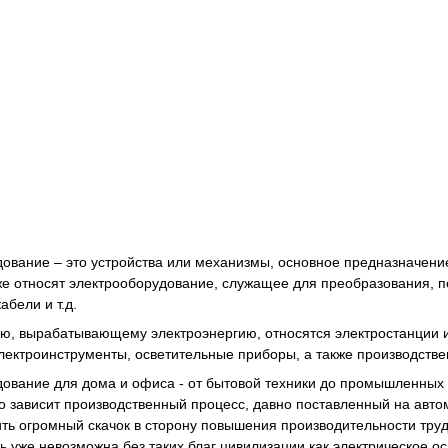
ование – это устройства или механизмы, основное предназначение
же относят электрооборудование, служащее для преобразования, п
бели и т.д.
ю, вырабатывающему электроэнергию, относятся электростанции и
электроинструменты, осветительные приборы, а также производств
ование для дома и офиса - от бытовой техники до промышленных м
го зависит производственный процесс, давно поставленный на авт
ть огромный скачок в сторону повышения производительности тру
ь уже невозможна без таких благ цивилизации как электрическое о