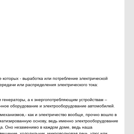
 которых - выработка или потребление электрической
ередачи или распределения электрического тока:
 генераторы, а к энергопотребляющим устройствам –
енное оборудование и электрооборудование автомобилей.
еханизмов,- как и электричество вообще, прочно вошло в
оматизированную основу, ведь именно электрооборудование
да. Оно незаменимо в каждом доме, ведь наша
свещение, холодильник, микроволновая печь, утюг или