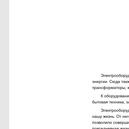
Электрооборуд
энергии. Сюда так
трансформаторы, ка
К оборудовани
бытовая техника, 
Электрооборуд
нашу жизнь. От не
позволило соверши
повседневная жизн