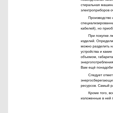
стиральная машина
электроприборов об
Производство 
специализированны
кабелей), но прио
При покупке л
изделий. Определи
можно разделить н
устройства и какие
объемом, габарита
энергопотребления
Вам ещё понадобит
Следует отмет
энергосберегающих
ресурсов. Самый 
Кроме того, в
изложенные в ней 