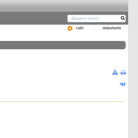
сайт
datasheets