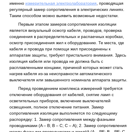
именно
измерительная электролаборатория
, проводящая
регулярный замер сопротивления в электрических линиях.
Таким способом можно выявить возможные недостатки.
Первым этапом замеров сопротивления изоляции
является визуальный осмотр кабеля, проводов, проверка
соединения в распределительных и распаечных коробках,
осмотр присоединения жил к оборудованию. Те места, где
кабеля и провода при помощи жил присоединены к
аппаратам защиты, требуют пристального внимания. Здесь
изоляция кабеля или провода не должна быть с
расплавленными концами, причиной которых может стать
нагрев кабеля из-за неисправности автоматического
выключателя или завышенного номинала аппарата защиты.
Перед проведением комплекса измерений требуется
отключение оборудования от кабелей, снятие ламп с
осветительных приборов, включение выключателей
освещения, полное отключение питания. Замер
сопротивления изоляции выполняется по следующему
распорядку: 1. Замер сопротивления между фазными
проводниками (A – B; В – С; С – А); 2. Замер сопротивления
между фазными проводниками и землёй (А – РЕ; В – РЕ; С –