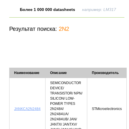
Более 1 000 000 datasheets
например: LM317
Результат поиска:
2N2
Наименование
Описание
Производитель
SEMICONDUCTOR
DEVICE/
TRANSISTOR/ NPN/
SILICON/ LOW-
POWER TYPES
JANKCA2N2484
2N2484/
STMicroelectronics
2N2484UA/
2N2484UB/ JAN/
JANTX/ JANTXV/