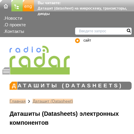
Вы читаете:
Даташит (datasheet) на микросхему, транзисторы,
диоды
Новости
О проекте
Контакты
сайт
ДАТАШИТЫ (DATASHEETS)
Главная
Даташит (Datasheet)
Даташиты (Datasheets) электронных
компонентов