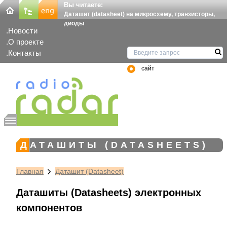
Вы читаете:
Даташит (datasheet) на микросхему, транзисторы,
диоды
Новости
О проекте
Контакты
сайт
ДАТАШИТЫ (DATASHEETS)
Главная
Даташит (Datasheet)
Даташиты (Datasheets) электронных
компонентов