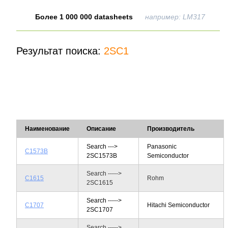
Более 1 000 000 datasheets
например: LM317
Результат поиска:
2SC1
Наименование
Описание
Производитель
Search --->
Panasonic
C1573B
2SC1573B
Semiconductor
Search ----->
C1615
Rohm
2SC1615
Search ----->
C1707
Hitachi Semiconductor
2SC1707
Search ----->