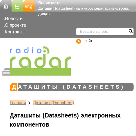
Вы читаете:
Даташит (datasheet) на микросхему, транзисторы,
диоды
Новости
О проекте
Контакты
сайт
ДАТАШИТЫ (DATASHEETS)
Главная
Даташит (Datasheet)
Даташиты (Datasheets) электронных
компонентов