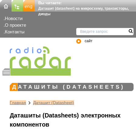
Вы читаете:
Даташит (datasheet) на микросхему, транзисторы,
диоды
Новости
О проекте
Контакты
сайт
ДАТАШИТЫ (DATASHEETS)
Главная
Даташит (Datasheet)
Даташиты (Datasheets) электронных
компонентов