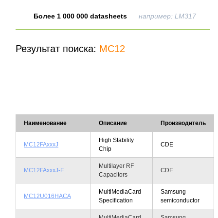
Более 1 000 000 datasheets
например: LM317
Результат поиска:
MC12
Наименование
Описание
Производитель
High Stability
MC12FAxxxJ
CDE
Chip
Multilayer RF
MC12FAxxxJ-F
CDE
Capacitors
MultiMediaCard
Samsung
MC12U016HACA
Specification
semiconductor
MultiMediaCard
Samsung