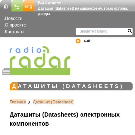
Вы читаете:
Даташит (datasheet) на микросхему, транзисторы,
диоды
Новости
О проекте
Контакты
сайт
ДАТАШИТЫ (DATASHEETS)
Главная
Даташит (Datasheet)
Даташиты (Datasheets) электронных
компонентов