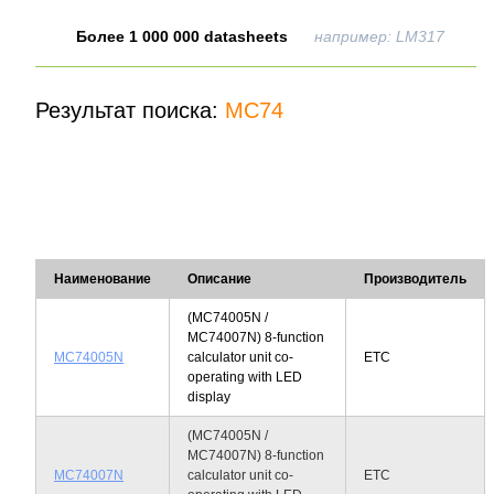
Более 1 000 000 datasheets
например: LM317
Результат поиска:
MC74
Наименование
Описание
Производитель
(MC74005N /
MC74007N) 8-function
MC74005N
calculator unit co-
ETC
operating with LED
display
(MC74005N /
MC74007N) 8-function
MC74007N
calculator unit co-
ETC