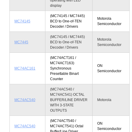
operating with LED
display
(MC74145 / MC7445)
Motorola
MC74145
BCD to One-of-TEN
Semiconductor
Decoder / Drivers
(MC74145 / MC7445)
Motorola
MC7445
BCD to One-of-TEN
Semiconductor
Decoder / Drivers
(MC74ACT161 /
MC74ACT163)
ON
MC74AC161
Synchronous
Semiconductor
Presettable Binart
Counter
(MC74AC540 /
MC74AC541) OCTAL
MC74AC540
BUFFER/LINE DRIVER
Motorola
WITH 3-STATE
OUTPUTS
(MC74ACT540 /
ON
MC74AC540
MC74ACT541) Octal
Semiconductor
Buffer/Line Driver