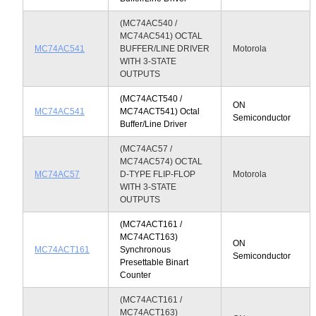
(MC74AC540 /
MC74AC541) OCTAL
MC74AC541
BUFFER/LINE DRIVER
Motorola
WITH 3-STATE
OUTPUTS
(MC74ACT540 /
ON
MC74AC541
MC74ACT541) Octal
Semiconductor
Buffer/Line Driver
(MC74AC57 /
MC74AC574) OCTAL
MC74AC57
D-TYPE FLIP-FLOP
Motorola
WITH 3-STATE
OUTPUTS
(MC74ACT161 /
MC74ACT163)
ON
MC74ACT161
Synchronous
Semiconductor
Presettable Binart
Counter
(MC74ACT161 /
MC74ACT163)