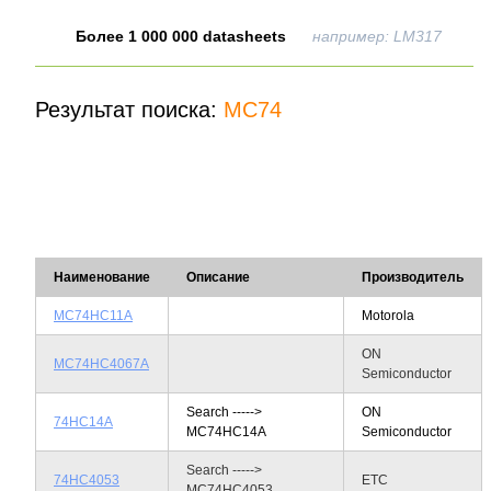
Более 1 000 000 datasheets
например: LM317
Результат поиска:
MC74
Наименование
Описание
Производитель
MC74HC11A
Motorola
ON
MC74HC4067A
Semiconductor
Search ----->
ON
74HC14A
MC74HC14A
Semiconductor
Search ----->
74HC4053
ETC
MC74HC4053