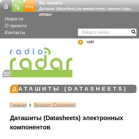
Вы читаете:
Даташит (datasheet) на микросхему, транзисторы,
диоды
Новости
О проекте
Контакты
сайт
ДАТАШИТЫ (DATASHEETS)
Главная
Даташит (Datasheet)
Даташиты (Datasheets) электронных
компонентов