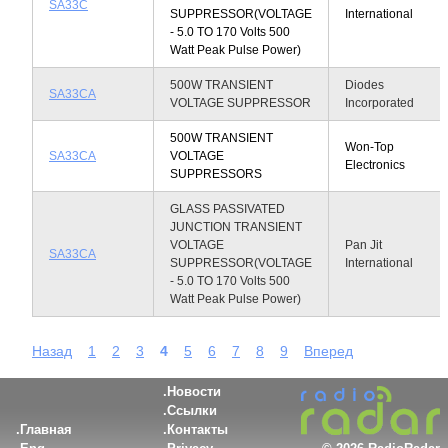
SA33C
SUPPRESSOR(VOLTAGE
International
- 5.0 TO 170 Volts 500
Watt Peak Pulse Power)
500W TRANSIENT
Diodes
SA33CA
VOLTAGE SUPPRESSOR
Incorporated
500W TRANSIENT
Won-Top
SA33CA
VOLTAGE
Electronics
SUPPRESSORS
GLASS PASSIVATED
JUNCTION TRANSIENT
VOLTAGE
Pan Jit
SA33CA
SUPPRESSOR(VOLTAGE
International
- 5.0 TO 170 Volts 500
Watt Peak Pulse Power)
Назад
1
2
3
4
5
6
7
8
9
Вперед
Новости
Ссылки
Главная
Контакты