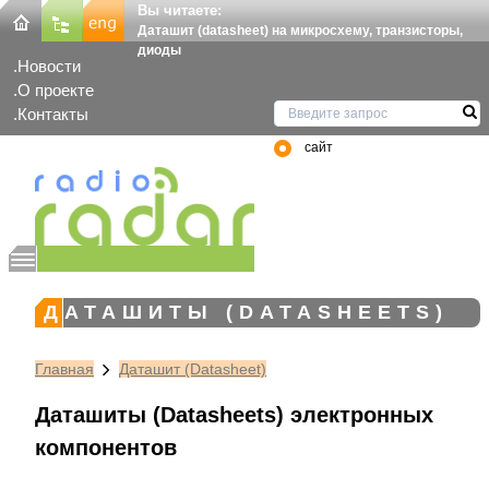
Вы читаете:
Даташит (datasheet) на микросхему, транзисторы,
диоды
Новости
О проекте
Контакты
сайт
ДАТАШИТЫ (DATASHEETS)
Главная
Даташит (Datasheet)
Даташиты (Datasheets) электронных
компонентов