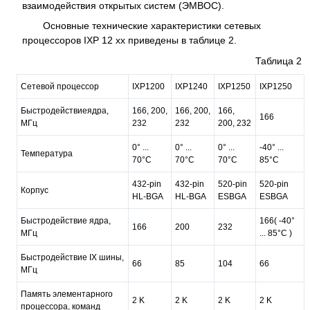
взаимодействия открытых систем (ЭМВОС).
Основные технические характеристики сетевых
процессоров IXP 12 xx приведены в таблице 2.
Таблица 2
Сетевой процессор
IXP1200
IXP1240
IXP1250
IXP1250
Быстродействиеядра,
166, 200,
166, 200,
166,
166
МГц
232
232
200, 232
0° ...
0° ...
0° ...
-40° ...
Температура
70°C
70°C
70°C
85°C
432-pin
432-pin
520-pin
520-pin
Корпус
HL-BGA
HL-BGA
ESBGA
ESBGA
Быстродействие ядра,
166( -40°
166
200
232
МГц
... 85°C )
Быстродействие IX шины,
66
85
104
66
МГц
Память элементарного
2 K
2 K
2 K
2 K
процессора, команд