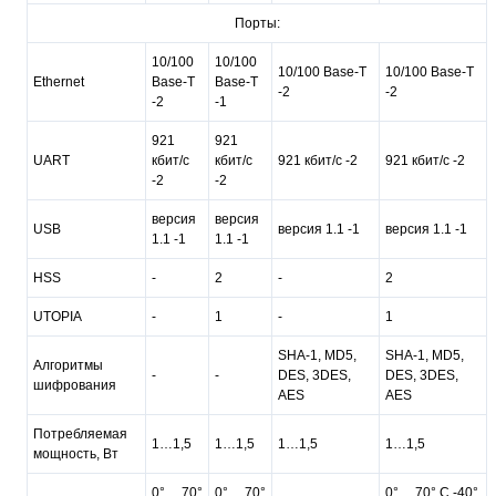
Порты:
10/100
10/100
10/100 Base-T
10/100 Base-T
Ethernet
Base-T
Base-T
-2
-2
-2
-1
921
921
UART
кбит/с
кбит/с
921 кбит/с -2
921 кбит/с -2
-2
-2
версия
версия
USB
версия 1.1 -1
версия 1.1 -1
1.1 -1
1.1 -1
HSS
-
2
-
2
UTOPIA
-
1
-
1
SHA-1, MD5,
SHA-1, MD5,
Алгоритмы
-
-
DES, 3DES,
DES, 3DES,
шифрования
AES
AES
Потребляемая
1…1,5
1…1,5
1…1,5
1…1,5
мощность, Вт
0° ... 70°
0° ... 70°
0° ... 70° C,-40°