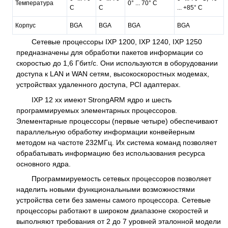
Температура
0° ... 70° C
C
C
... +85° C
Корпус
BGA
BGA
BGA
BGA
Сетевые процессоры IXP 1200, IXP 1240, IXP 1250
предназначены для обработки пакетов информации со
скоростью до 1,6 Гбит/с. Они используются в оборудовании
доступа к LAN и WAN сетям, высокоскоростных модемах,
устройствах удаленного доступа, PCI адаптерах.
IXP 12 xx имеют StrongARM ядро и шесть
программируемых элементарных процессоров.
Элементарные процессоры (первые четыре) обеспечивают
параллельную обработку информации конвейерным
методом на частоте 232МГц. Их система команд позволяет
обрабатывать информацию без использования ресурса
основного ядра.
Программируемость сетевых процессоров позволяет
наделить новыми функциональными возможностями
устройства сети без замены самого процессора. Сетевые
процессоры работают в широком диапазоне скоростей и
выполняют требования от 2 до 7 уровней эталонной модели