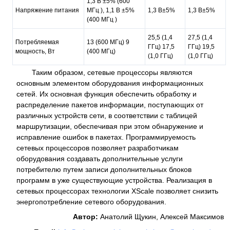
1,3 В ±5% (600
Напряжение питания
МГц ), 1,1 В ±5%
1,3 В±5%
1,3 В±5%
(400 МГц )
25,5 (1,4
27,5 (1,4
Потребляемая
13 (600 МГц) 9
ГГц) 17,5
ГГц) 19,5
мощность, Вт
(400 МГц)
(1,0 ГГц)
(1,0 ГГц)
Таким образом, сетевые процессоры являются
основным элементом оборудования информационных
сетей. Их основная функция обеспечить обработку и
распределение пакетов информации, поступающих от
различных устройств сети, в соответствии с таблицей
маршрутизации, обеспечивая при этом обнаружение и
исправление ошибок в пакетах. Программируемость
сетевых процессоров позволяет разработчикам
оборудования создавать дополнительные услуги
потребителю путем записи дополнительных блоков
программ в уже существующие устройства. Реализация в
сетевых процессорах технологии XScale позволяет снизить
энергопотребление сетевого оборудования.
Автор:
Анатолий Щукин, Алексей Максимов