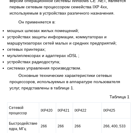
версии операционной системы Windows CE .NET, является
первым сетевым процессором семейства IXP 4хх,
используемым в устройствах различного назначения.
Он применяется в:
мощных шлюзах жилых помещений;
устройствах защиты информации, коммутаторах и
маршрутизаторах сетей малых и средних предприятий;
сетевых принтерах;
мультиплексорах и адаптерах xDSL ;
устройствах радиодоступа;
системах управления производством.
Основные технические характеристики сетевых
процессоров, используемых в аппаратуре пользователя
услуг, представлены в таблице 1.
Таблица 1
Сетевой
IXP420
IXP421
IXP422
IXP425
процессор
Быстродействие
266
266
266
266, 400, 533
ядра, МГц