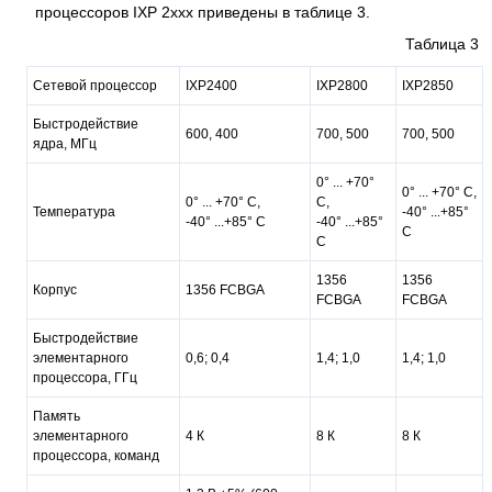
процессоров IXP 2ххх приведены в таблице 3.
Таблица 3
Сетевой процессор
IXP2400
IXP2800
IXP2850
Быстродействие
600, 400
700, 500
700, 500
ядра, МГц
0° ... +70°
0° ... +70° C,
0° ... +70° C,
C,
Температура
-40° ...+85°
-40° ...+85° C
-40° ...+85°
C
C
1356
1356
Корпус
1356 FCBGA
FCBGA
FCBGA
Быстродействие
элементарного
0,6; 0,4
1,4; 1,0
1,4; 1,0
процессора, ГГц
Память
элементарного
4 К
8 К
8 К
процессора, команд