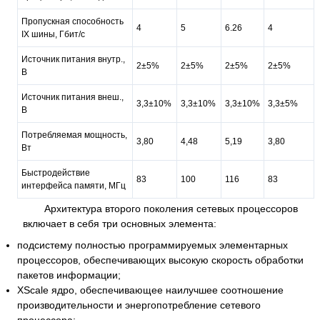
Пропускная способность
4
5
6.26
4
IX шины, Гбит/с
Источник питания внутр.,
2±5%
2±5%
2±5%
2±5%
B
Источник питания внеш.,
3,3±10%
3,3±10%
3,3±10%
3,3±5%
B
Потребляемая мощность,
3,80
4,48
5,19
3,80
Вт
Быстродействие
83
100
116
83
интерфейса памяти, МГц
Архитектура второго поколения сетевых процессоров
включает в себя три основных элемента:
подсистему полностью программируемых элементарных
процессоров, обеспечивающих высокую скорость обработки
пакетов информации;
XScale ядро, обеспечивающее наилучшее соотношение
производительности и энергопотребление сетевого
процессора;