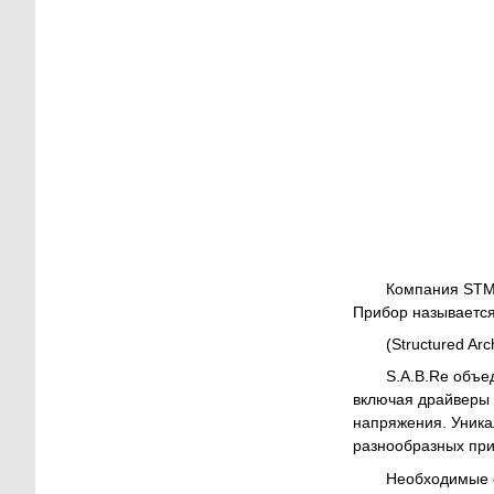
Компания STMi
Прибор называется
(Structured Ar
S.A.B.Re объе
включая драйверы 
напряжения. Уника
разнообразных пр
Необходимые с