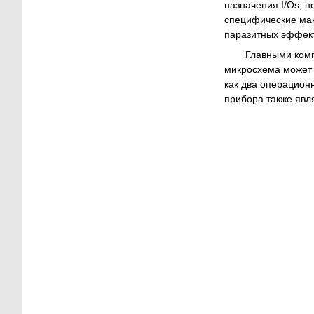
назначения I/Os, 
специфические мак
паразитных эффек
Главными комп
микросхема может 
как два операцион
прибора также явл