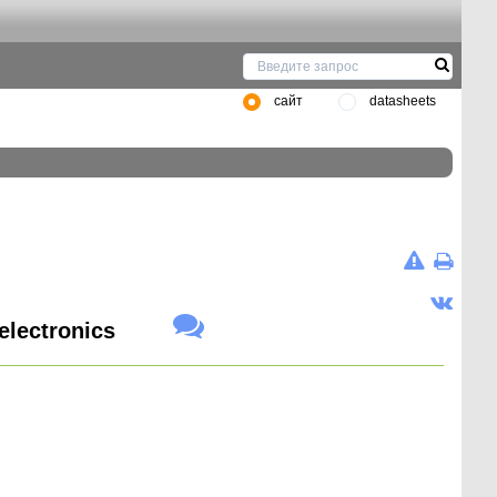
сайт
datasheets
lectronics