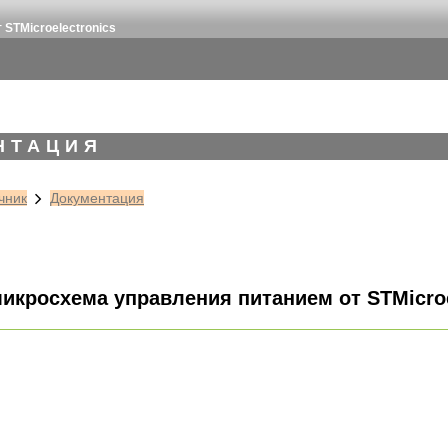
STMicroelectronics
НТАЦИЯ
чник
Документация
микросхема управления питанием от STMicroe