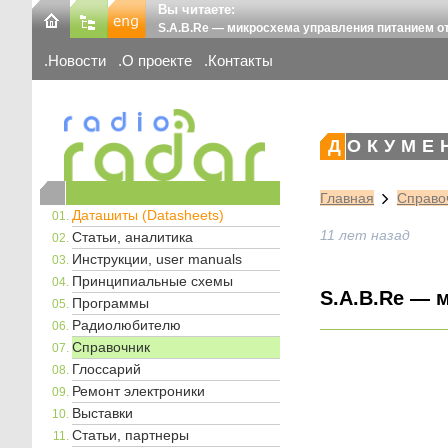
Вы читаете:
S.A.B.Re — микросхема управления питанием от 
Новости
О проекте
Контакты
ДОКУМЕ
Главная
Справо
Даташиты (Datasheets)
11 лет назад
Статьи, аналитика
Инструкции, user manuals
Принципиальные схемы
S.A.B.Re — 
Программы
Радиолюбителю
Справочник
Глоссарий
Ремонт электроники
Выставки
Статьи, партнеры