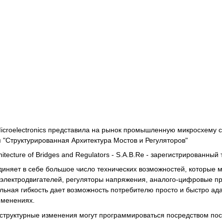
croelectronics представила на рынок промышленную микросхему
 "Структурированная Архитектура Мостов и Регуляторов"
chitecture of Bridges and Regulators - S.A.B.Re - зарегистрированный
диняет в себе большое число технических возможностей, которые 
электродвигателей, регуляторы напряжения, аналого-цифровые п
льная гибкость дает возможность потребителю просто и быстро ад
именениях.
труктурные изменения могут программироваться посредством пос