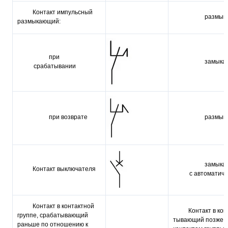
Контакт импульс­ный
размык
размыкающий:
при
замыка
срабатывании
при возврате
размык
замыка
Контакт выключателя
с автоматич
Контакт в контакт­ной
Контакт в кон
группе, сраба­тывающий
тывающий позже п
раньше по отношению к