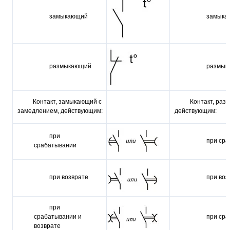
замыкающий
замыка
размыкающий
размык
Контакт, замыкаю­щий с
Контакт, раз
замедлени­ем, действующим:
действующим:
при
при ср
срабатывании
при возврате
при воз
при
срабатывании и
при сра
возврате