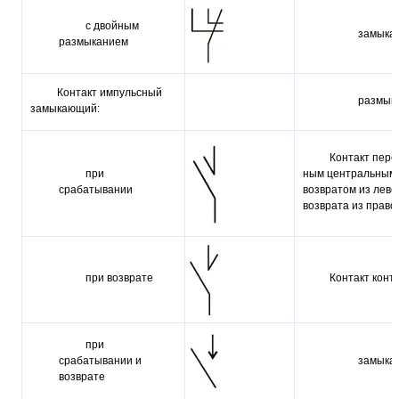
с двойным
замыка
размыканием
Контакт импульс­ный
размык
замыкающий:
Контакт пере
при
ным центральным 
срабатывании
возвратом из лево
возврата из право
при возврате
Контакт конт
при
срабатывании и
замыка
возврате