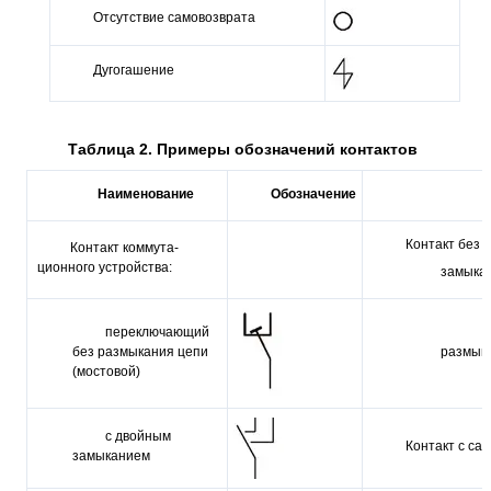
Отсутствие самовозврата
Дугогашение
Таблица 2. Примеры обозначений контактов
Наименование
Обозначение
Н
Контакт без 
Контакт коммута­
ционного устрой­ства:
замыка
переключающий
без размыкания цепи
размык
(мостовой)
с двойным
Контакт с са
замыканием