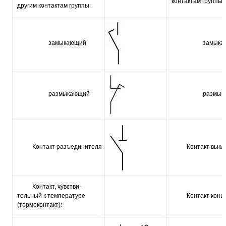
контактам группы:
другим контактам группы:
замыкающий
замыка
размыкающий
размык
Контакт разъединителя
Контакт вык
Контакт, чувстви­
тельный к темпе­ратуре
Контакт конц
(термокон­такт):