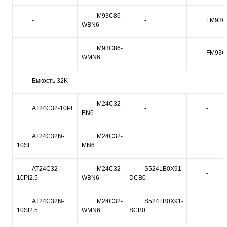
M93C86-
-
-
FM93C
WBN6
M93C86-
-
-
FM93C
WMN6
Емкость 32K
M24C32-
AT24C32-10PI
-
-
BN6
AT24C32N-
M24C32-
-
-
10SI
MN6
AT24C32-
M24C32-
S524LB0X91-
-
10PI2.5
WBN6
DCB0
AT24C32N-
M24C32-
S524LB0X91-
-
10SI2.5
WMN6
SCB0