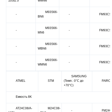
10SI2.5
WMN6
M93S66-
-
-
FM93CS
BN6
M93S66-
-
-
FM93CS
MN6
M93S66-
-
-
FM93CS
WBN6
M93S66-
-
-
FM93CS
WMN6
SAMSUNG
ATMEL
STM
(Темп.: 0°C до
FAIRC
+70°C)
Емкость 8K
AT24C08/A-
M24C08-
-
FM24C