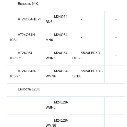
Емкость 64K
M24C64-
AT24C64-10PI
-
-
BN6
AT24C64N-
M24C64-
-
-
10SI
MN6
AT24C64-
M24C64-
S524LB0XB1-
-
10PI2.5
WBN6
DCB0
AT24C64N-
M24C64-
S524LB0XB1-
-
10SI2.5
WMN6
SCB0
Емкость 128K
M24128-
-
-
-
WBN6
M24128-
-
-
-
WMN6