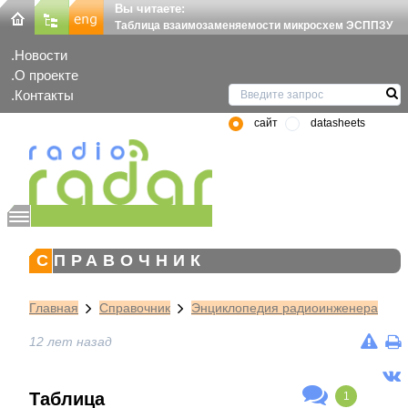
Вы читаете:
Таблица взаимозаменяемости микросхем ЭСППЗУ
Новости
О проекте
Контакты
сайт
datasheets
СПРАВОЧНИК
Главная
Справочник
Энциклопедия радиоинженера
12 лет назад
Таблица
1