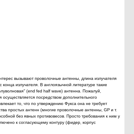
интерес вызывают проволочные антенны, длина излучателя
с конца излучателя. В англоязычной литературе такие
уволновая" (end fed half wave) антенна. Пожалуй,
ля осуществляется посредством дополнительного
влекает то, что по утверждению Фукса она не требует
тва простых антенн (многие проволочные антенны, GP и т.
особной без явных противовесов. Просто требования к ним у
одключено к согласующему контуру (фидер, корпус