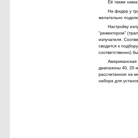
Её также нама
На фидер у тр
желательно подклю
Настройку изл
"режектором" (трап
излучателя. Соотв
сводится к подбору
соответственно) бы
Американская 
диапазоны 40, 20 и
рассчитанное на м
набора для устано