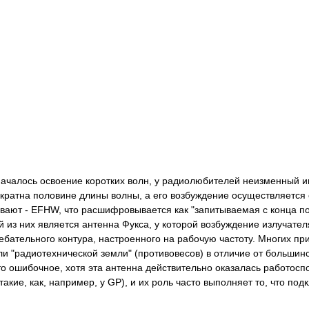
 началось освоение коротких волн, у радиолюбителей неизменный 
 кратна половине длины волны, а его возбуждение осуществляется 
вают - EFHW, что расшифровывается как "запитываемая с конца пол
й из них является антенна Фукса, у которой возбуждение излучате
бательного контура, настроенного на рабочую частоту. Многих при
и "радиотехнической земли" (противовесов) в отличие от большинс
то ошибочное, хотя эта антенна действительно оказалась работосп
такие, как, например, у GP), и их роль часто выполняет то, что п