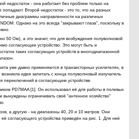
ой недостаток - она работает без проблем только на
не попадают. Второй недостаток - это то, что на разных
зличные диаграммы направленности на различных
NDOM. Однако на это всегда "закрывают глаза", поскольку в
ожно.
 50 Ом), а это значит, что для возбуждения полуволновой
имо согласующее устройство. Это могут быть и
остаток таких согласующих устройств в многодиапазонной
апазон.
та уже давно применяются в транзисторных усилителях, в
 возникла идея запитать с конца полуволновый излучатель
ся переключений в согласующем устройстве.
иком PD7MAA [1]. Он использовал её для работы в полевых
ки вынуждены ограничивать своё "антенное хозяйство"
во.
ров, а другую - на диапазоны 40, 20 и 10 метров. Они
 её согласующего устройства приведён на рис. 1. Для неё