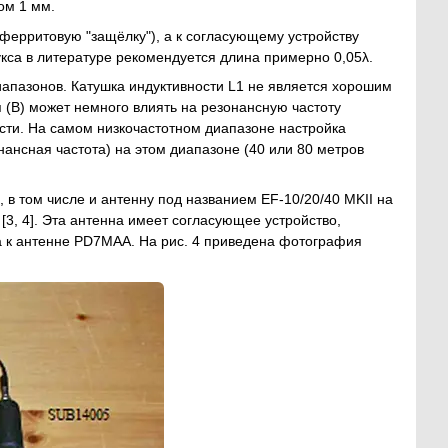
ом 1 мм.
ферритовую "защёлку"), а к согласующему устройству
кса в литературе рекомендуется длина примерно 0,05λ.
иапазонов. Катушка индуктивности L1 не является хорошим
я (В) может немного влиять на резонансную частоту
ости. На самом низкочастотном диапазоне настройка
нансная частота) на этом диапазоне (40 или 80 метров
 в том числе и антенну под названием EF-10/20/40 MKII на
[3, 4]. Эта антенна имеет согласующее устройство,
а к антенне PD7MAA. На рис. 4 приведена фотография