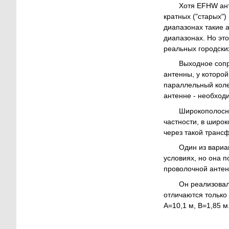
Хотя EFHW ант
кратных ("старых") 
диапазонах такие 
диапазонах. Но это
реальных городски
Выходное сопр
антенны, у которой
параллельный коле
антенне - необход
Широкополосны
частности, в широк
через такой транс
Один из вариа
условиях, но она п
проволочной антен
Он реализовал 
отличаются только 
А=10,1 м, В=1,85 м