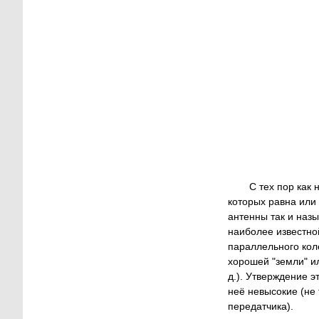
С тех пор как
которых равна или
антенны так и назы
наиболее известно
параллельного коле
хорошей "земли" ил
д.). Утверждение э
неё невысокие (не 
передатчика).