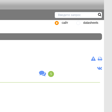
сайт
datasheets
5