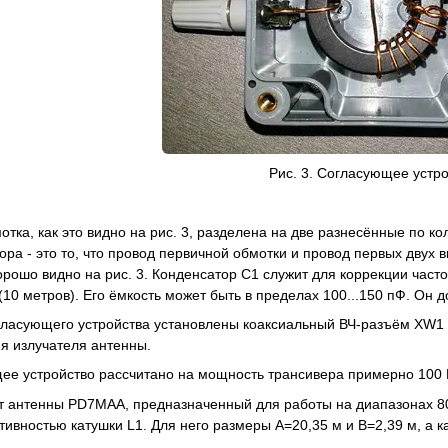
Рис. 3. Согласующее устр
тка, как это видно на рис. 3, разделена на две разнесённые по ко
ра - это то, что провод первичной обмотки и провод первых двух 
орошо видно на рис. 3. Конденсатор С1 служит для коррекции част
(10 метров). Его ёмкость может быть в пределах 100...150 пФ. Он
гласующего устройства установлены коаксиальный ВЧ-разъём XW1 
я излучателя антенны.
ее устройство рассчитано на мощность трансивера примерно 100 
т антенны PD7MAA, предназначенный для работы на диапазонах 80,
тивностью катушки L1. Для него размеры А=20,35 м и В=2,39 м, а к