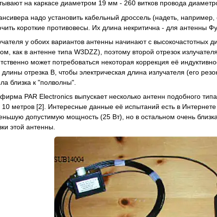
тывают на каркасе диаметром 19 мм - 260 витков провода диаметр
ансивера надо установить кабельный дроссель (надеть, например, 
чить короткие противовесы. Их длина некритична - для антенны Фу
учателя у обоих вариантов антенны начинают с высокочастотных д
ом, как в антенне типа W3DZZ), поэтому второй отрезок излучател
етственно может потребоваться некоторая коррекция её индуктивн
 длины отрезка В, чтобы электрическая длина излучателя (его резо
ла близка к "полволны".
фирма PAR Electronics выпускает несколько антенн подобного типа,
 10 метров [2]. Интересные данные её испытаний есть в Интернете 
еньшую допустимую мощность (25 Вт), но в остальном очень близк
вки этой антенны.