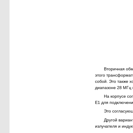
Вторичная обмо
этого трансформато
собой. Это также х
диапазоне 28 МГц 
На корпусе со
Е1 для подключени
Это согласующ
Другой вариан
излучателя и индук