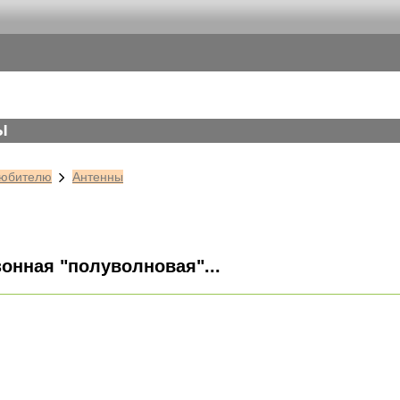
Ы
юбителю
Антенны
онная "полуволновая"...