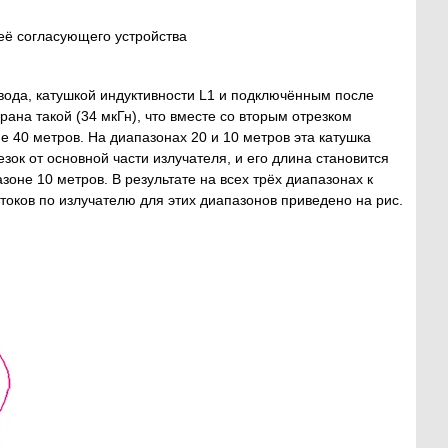
 её согласующего устройства
вода, катушкой индуктивности L1 и подключённым после
рана такой (34 мкГн), что вместе со вторым отрезком
е 40 метров. На диапазонах 20 и 10 метров эта катушка
зок от основной части излучателя, и его длина становится
оне 10 метров. В результате на всех трёх диапазонах к
оков по излучателю для этих диапазонов приведено на рис.