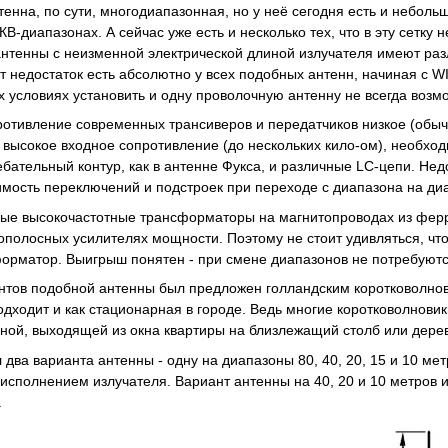
енна, по сути, многодиапазонная, но у неё сегодня есть и небольш
КВ-диапазонах. А сейчас уже есть и несколько тех, что в эту сетку 
антенны с неизменной электрической длиной излучателя имеют ра
т недостаток есть абсолютно у всех подобных антенн, начиная с WI
х условиях установить и одну проволочную антенну не всегда возм
отивление современных трансиверов и передатчиков низкое (обычно
 высокое входное сопротивление (до нескольких кило-ом), необход
бательный контур, как в антенне Фукса, и различные LC-цепи. Нед
имость переключений и подстроек при переходе с диапазона на ди
е высокочастотные трансформаторы на магнитопроводах из ферри
ополосных усилителях мощности. Поэтому не стоит удивляться, что
форматор. Выигрыш понятен - при смене диапазонов не потребуют
нтов подобной антенны был предложен голландским коротковолнов
одходит и как стационарная в городе. Ведь многие коротковолнови
ной, выходящей из окна квартиры на близлежащий столб или дере
два варианта антенны - одну на диапазоны 80, 40, 20, 15 и 10 мет
исполнением излучателя. Вариант антенны на 40, 20 и 10 метров и
.