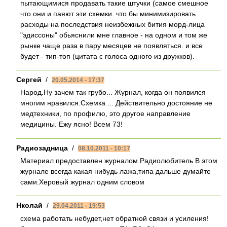
пытающимися продавать такие штучки (самое смешное
что они и паяют эти схемки. что бы минимизировать
расходы на последствия неизбежных бития морд-лица
"эдиссоны" обьяснили мне главное - на одном и том же
рынке чаще раза в пару месяцев не появляться. и все
будет - тип-топ (цитата с голоса одного из дружков).
Сергей
/
20.05.2014 - 17:37
Народ.Ну зачем так грубо... Журнал, когда он появился
многим нравился.Схемка ... Действительно достояние не
медтехники, по профилю, это другое направление
медицины. Ежу ясно! Всем 73!
Радиозадница
/
08.10.2011 - 10:17
Материал предоставлен журналом Радиолюбитель В этом
журнале всегда какая нибудь лажа,типа дальше думайте
сами.Херовый журнал одним словом
Нколай
/
29.04.2011 - 19:53
схема работать небудет,нет обратной связи и усиления!