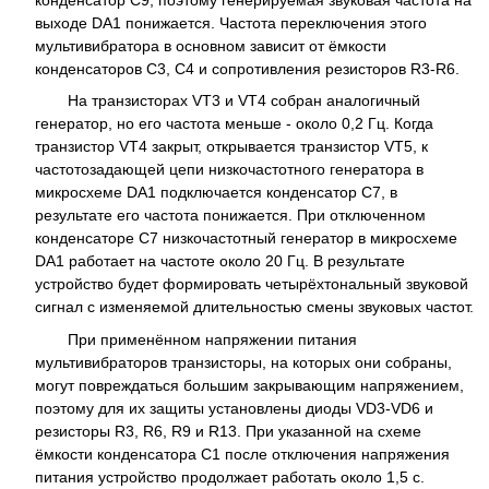
конденсатор C9, поэтому генерируемая звуковая частота на
выходе DA1 понижается. Частота переключения этого
мультивибратора в основном зависит от ёмкости
конденсаторов C3, C4 и сопротивления резисторов R3-R6.
На транзисторах VT3 и VT4 собран аналогичный
генератор, но его частота меньше - около 0,2 Гц. Когда
транзистор VT4 закрыт, открывается транзистор VT5, к
частотозадающей цепи низкочастотного генератора в
микросхеме DA1 подключается конденсатор C7, в
результате его частота понижается. При отключенном
конденсаторе C7 низкочастотный генератор в микросхеме
DA1 работает на частоте около 20 Гц. В результате
устройство будет формировать четырёхтональный звуковой
сигнал с изменяемой длительностью смены звуковых частот.
При применённом напряжении питания
мультивибраторов транзисторы, на которых они собраны,
могут повреждаться большим закрывающим напряжением,
поэтому для их защиты установлены диоды VD3-VD6 и
резисторы R3, R6, R9 и R13. При указанной на схеме
ёмкости конденсатора C1 после отключения напряжения
питания устройство продолжает работать около 1,5 с.