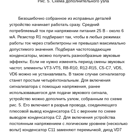
Рис. 5. Схема дополнительного узла
Безошибочно собранное из исправных деталей
устройство начинает работать сразу. Средний
потребляемый ток при напряжении питания 25 В - около 6
мА. Резистор R1 подбирают так, чтобы в любых режимах
работы ток через стабилитроны не превышал максимально
допустимого значения. Подбирая частотозадающие
конденсаторы, можно получить разнообразные звуковые
эффекты. Если не нужно изменять период смены звуковых
частот, элементы VT3-VT5, R8-R10, R12-R15, С5-С7, VD5,
VD6 можно не устанавливать. В таком случае сигнализатор
станет простым четырёхтональным. Для включения
сигнализатора с помощью напряжения, ранее
использовавшегося для подачи звукового сигнала,
устройство можно дополнить узлом, собранным по схеме
рис. 5. Его включают в разрыв провода, соединяющего
плюсовой вывод конденсатора С1 с верхним по схеме
выводом конденсатора С2. Для включения устройства
постоянным напряжением с логическим уровнем (несколько
вольт) конденсатор С11 заменяют перемычкой, диод VD7