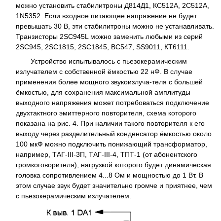
можно установить стабилитроны Д814Д1, КС512А, 2С512А,
1N5352. Если входное питающее напряжение не будет
превышать 30 В, эти стабилитроны можно не устанавливать.
Транзисторы 2SC945L можно заменить любыми из серий
2SC945, 2SC1815, 2SC1845, BC547, SS9011, КТ6111.
Устройство испытывалось с пьезокерамическим
излучателем с собственной ёмкостью 22 нФ. В случае
применения более мощного звукоизлуча-теля с большей
ёмкостью, для сохранения максимальной амплитуды
выходного напряжения может потребоваться подключение
двухтактного эмиттерного повторителя, схема которого
показана на рис. 4. При наличии такого повторителя к его
выходу через разделительный конденсатор ёмкостью около
100 мкФ можно подключить понижающий трансформатор,
например, ТАГ-III-3П, ТАГ-III-4, ТПТ-1 (от абонентского
громкоговорителя), нагрузкой которого будет динамическая
головка сопротивлением 4...8 Ом и мощностью до 1 Вт. В
этом случае звук будет значительно громче и приятнее, чем
с пьезокерамическим излучателем.