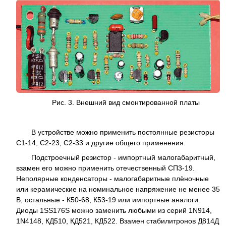
Рис. 3. Внешний вид смонтированной платы
В устройстве можно применить постоянные резисторы
С1-14, С2-23, С2-33 и другие общего применения.
Подстроечный резистор - импортный малогабаритный,
взамен его можно применить отечественный СП3-19.
Неполярные конденсаторы - малогабаритные плёночные
или керамические на номинальное напряжение не менее 35
В, остальные - К50-68, К53-19 или импортные аналоги.
Диоды 1SS176S можно заменить любыми из серий 1N914,
1N4148, КД510, КД521, КД522. Взамен стабилитронов Д814Д