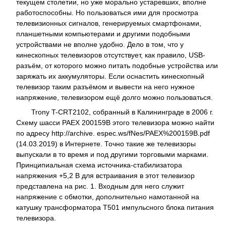
текущем столетии, но уже морально устаревших, вполне
работоспособны. Но пользоваться ими для просмотра
телевизионных сигналов, генерируемых смартфонами,
планшетными компьютерами и другими подобными
устройствами не вполне удобно. Дело в том, что у
кинескопных телевизоров отсутствует, как правило, USB-
разъём, от которого можно питать подобные устройства или
заряжать их аккумуляторы. Если оснастить кинескопный
телевизор таким разъёмом и вывести на него нужное
напряжение, телевизором ещё долго можно пользоваться.
Trony T-CRT2102, собранный в Калининграде в 2006 г.
Схему шасси PAEX 200159B этого телевизора можно найти
по адресу http://archive. espec.ws/fNes/PAEX%200159B.pdf
(14.03.2019) в Интернете. Точно такие же телевизоры
выпускали в то время и под другими торговыми марками.
Принципиальная схема источника-стабилизатора
напряжения +5,2 В для встраивания в этот телевизор
представлена на рис. 1. Входным для него служит
напряжение с обмотки, дополнительно намотанной на
катушку трансформатора T501 импульсного блока питания
телевизора.