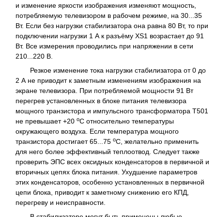
и изменение яркости изображения изменяют мощность,
потребляемую телевизором в рабочем режиме, на 30...35
Вт. Если без нагрузки стабилизатора она равна 80 Вт, то при
подключении нагрузки 1 А к разъёму XS1 возрастает до 91
Вт. Все измерения проводились при напряжении в сети
210...220 В.
Резкое изменение тока нагрузки стабилизатора от 0 до
2 А не приводит к заметным изменениям изображения на
экране телевизора. При потребляемой мощности 91 Вт
перегрев установленных в блоке питания телевизора
мощного транзистора и импульсного трансформатора T501
о
не превышает +20
С относительно температуры
окружающего воздуха. Если температура мощного
о
транзистора достигает 65...75
С, желательно применить
для него более эффективный теплоотвод. Следует также
проверить ЭПС всех оксидных конденсаторов в первичной и
вторичных цепях блока питания. Ухудшение параметров
этих конденсаторов, особенно установленных в первичной
цепи блока, приводит к заметному снижению его КПД,
перегреву и неисправности.
В стабилизаторе могут быть применены любые