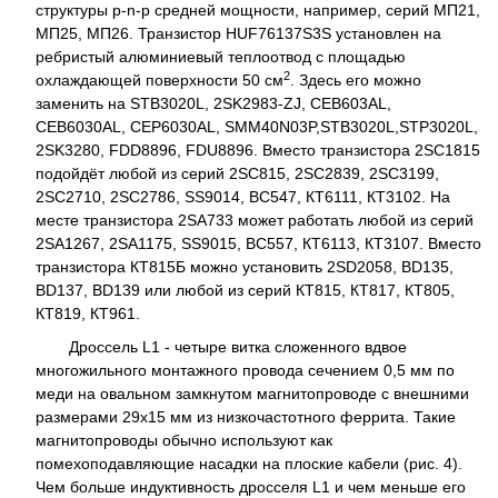
структуры p-n-p средней мощности, например, серий МП21,
МП25, МП26. Транзистор HUF76137S3S установлен на
ребристый алюминиевый теплоотвод с площадью
2
охлаждающей поверхности 50 см
. Здесь его можно
заменить на STB3020L, 2SK2983-ZJ, CEB603AL,
CEB6030AL, CEP6030AL, SMM40N03P,
STB3020L,
STP3020L,
2SK3280, FDD8896, FDU8896. Вместо транзистора 2SC1815
подойдёт любой из серий 2SC815, 2SC2839, 2SC3199,
2SC2710, 2SC2786, SS9014, BC547, КТ6111, КТ3102. На
месте транзистора 2SA733 может работать любой из серий
2SA1267, 2SA1175, SS9015, BC557, КТ6113, КТ3107. Вместо
транзистора КТ815Б можно установить 2SD2058, BD135,
BD137, BD139 или любой из серий КТ815, КТ817, КТ805,
КТ819, КТ961.
Дроссель L1 - четыре витка сложенного вдвое
многожильного монтажного провода сечением 0,5 мм по
меди на овальном замкнутом магнитопроводе с внешними
размерами 29x15 мм из низкочастотного феррита. Такие
магнитопроводы обычно используют как
помехоподавляющие насадки на плоские кабели (рис. 4).
Чем больше индуктивность дросселя L1 и чем меньше его