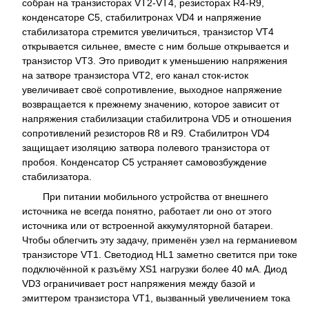
собран на транзисторах VT2-VT4, резисторах R4-R9,
конденсаторе С5, стабилитронах VD4 и напряжение
стабилизатора стремится увеличиться, транзистор VT4
открывается сильнее, вместе с ним больше открывается и
транзистор VT3. Это приводит к уменьшению напряжения
на затворе транзистора VT2, его канал сток-исток
увеличивает своё сопротивление, выходное напряжение
возвращается к прежнему значению, которое зависит от
напряжения стабилизации стабилитрона VD5 и отношения
сопротивлений резисторов R8 и R9. Стабилитрон VD4
защищает изоляцию затвора полевого транзистора от
пробоя. Конденсатор C5 устраняет самовозбуждение
стабилизатора.
При питании мобильного устройства от внешнего
источника не всегда понятно, работает ли оно от этого
источника или от встроенной аккумуляторной батареи.
Чтобы облегчить эту задачу, применён узел на германиевом
транзисторе VT1. Светодиод HL1 заметно светится при токе
подключённой к разъёму XS1 нагрузки более 40 мА. Диод
VD3 ограничивает рост напряжения между базой и
эмиттером транзистора VT1, вызванный увеличением тока