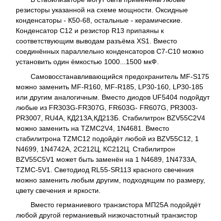
резисторы указанной на схеме мощности. Оксидные
конденсаторы - К50-68, остальные - керамические.
Конденсатор C12 и резистор R13 припаяны к
соответствующим выводам разъёма XS1. Вместо
соединённых параллельно конденсаторов C7-C10 можно
установить один ёмкостью 1000...1500 мкФ.
Самовосстанавливающийся предохранитель MF-S175
можно заменить MF-R160, MF-R185, LP30-160, LP30-185
или другим аналогичным. Вместо диодов UF5404 подойдут
любые из FR303G-FR307G, FR603G- FR607G, PR3003-
PR3007, RU4A, КД213А,
КД213Б. Стабилитрон BZV55C2V4
можно заменить на TZMC2V4, 1N4681. Вместо
стабилитрона TZMC12 подойдёт любой из BZV55C12, 1
N4699, 1N4742A, 2С212Ц, КС212Ц. Стабилитрон
BZV55C5V1 может быть заменён на 1 N4689, 1N4733A,
TZMC-5V1. Светодиод RL55-SR113 красного свечения
можно заменить любым другим, подходящим по размеру,
цвету свечения и яркости.
Вместо германиевого транзистора МП25А подойдёт
любой другой германиевый низкочастотный транзистор