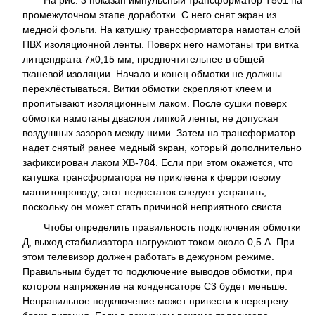
промежуточном этапе доработки. С него снят экран из
медной фольги. На катушку трансформатора намотан слой
ПВХ изоляционной ленты. Поверх него намотаны три витка
литцендрата 7x0,15 мм, предпочтительнее в общей
тканевой изоляции. Начало и конец обмотки не должны
перехлёстываться. Витки обмотки скрепляют клеем и
пропитывают изоляционным лаком. После сушки поверх
обмотки намотаны дваслоя липкой ленты, не допуская
воздушных зазоров между ними. Затем на трансформатор
надет снятый ранее медный экран, который дополнительно
зафиксирован лаком ХВ-784. Если при этом окажется, что
катушка трансформатора не приклеена к ферритовому
магнитопроводу, этот недостаток следует устранить,
поскольку он может стать причиной неприятного свиста.
Чтобы определить правильность подключения обмотки
Д, выход стабилизатора нагружают током около 0,5 А. При
этом телевизор должен работать в дежурном режиме.
Правильным будет то подключение выводов обмотки, при
котором напряжение на конденсаторе C3 будет меньше.
Неправильное подключение может привести к перегреву