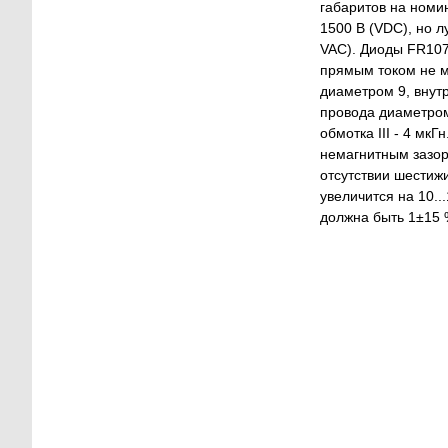
габаритов на номин
1500 В (VDC), но 
VAC). Диоды FR10
прямым током не м
диаметром 9, внутр
провода диаметром
обмотка III - 4 м
немагнитным зазор
отсутствии шестиж
увеличится на 10..
должна быть 1±15 