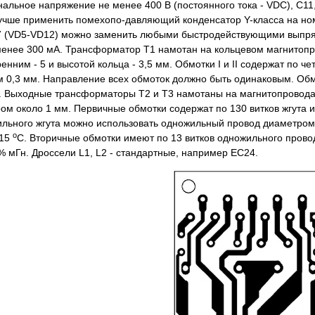
альное напряжение не менее 400 В (постоянного тока - VDC), С11,
лучше применить помехопо-давляющий конденсатор Y-класса на но
7 (VD5-VD12) можно заменить любыми быстродействующими выпря
енее 300 мА. Трансформатор T1 намотан на кольцевом магнитопр
енним - 5 и высотой кольца - 3,5 мм. Обмотки I и II содержат по че
 0,3 мм. Направление всех обмоток должно быть одинаковым. Обмот
кГн. Выходные трансформаторы Т2 и Т3 намотаны на магнитопровода
ом около 1 мм. Первичные обмотки содержат по 130 витков жгута и
ильного жгута можно использовать одножильный провод диаметром 
о
.15
С. Вторичные обмотки имеют по 13 витков одножильного прово
% мГн. Дроссели L1, L2 - стандартные, например ЕС24.