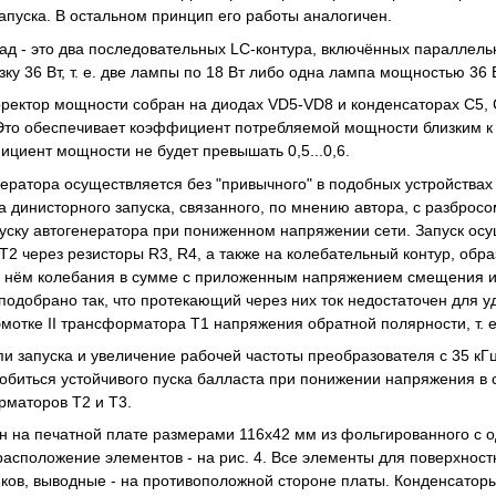
апуска. В остальном принцип его работы аналогичен.
д - это два последовательных LC-контура, включённых параллельно:
зку 36 Вт, т. е. две лампы по 18 Вт либо одна лампа мощностью 36 В
ректор мощности собран на диодах VD5-VD8 и конденсаторах C5, 
 Это обеспечивает коэффициент потребляемой мощности близким к 
ициент мощности не будет превышать 0,5...0,6.
нератора осуществляется без "привычного" в подобных устройствах 
а динисторного запуска, связанного, по мнению автора, с разброс
уску автогенератора при пониженном напряжении сети. Запуск о
VT2 через резисторы R3, R4, а также на колебательный контур, об
 нём колебания в сумме с приложенным напряжением смещения и 
 подобрано так, что протекающий через них ток недостаточен для 
мотке II трансформатора T1 напряжения обратной полярности, т. е.
и запуска и увеличение рабочей частоты преобразователя с 35 кГ
обиться устойчивого пуска балласта при понижении напряжения в с
маторов Т2 и Т3.
н на печатной плате размерами 116x42 мм из фольгированного с о
, расположение элементов - на рис. 4. Все элементы для поверхно
ков, выводные - на противоположной стороне платы. Конденсатор