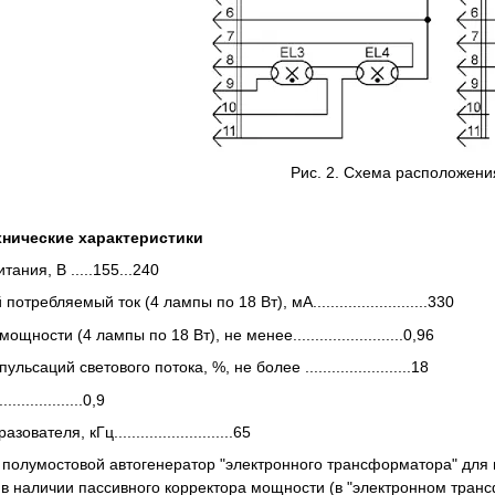
Рис. 2. Схема расположени
нические характеристики
ания, В .....155...240
требляемый ток (4 лампы по 18 Вт), мА..........................330
ности (4 лампы по 18 Вт), не менее.........................0,96
ьсаций светового потока, %, не более ........................18
...............0,9
ователя, кГц...........................65
т полумостовой автогенератор "электронного трансформатора" для 
 в наличии пассивного корректора мощности (в "электронном транс