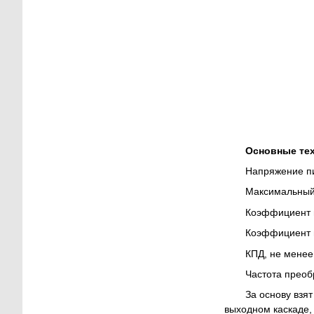
Основные тех
Напряжение пит
Максимальный по
Коэффициент мощ
Коэффициент пул
КПД, не менее....
Частота преобраз
За основу взя
выходном каскаде,