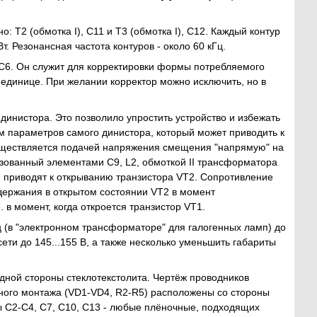
 Т2 (обмотка I), С11 и Т3 (обмотка I), С12. Каждый контур
т. Резонансная частота контуров - около 60 кГц.
C6. Он служит для корректировки формы потребляемого
единице. При желании корректор можно исключить, но в
динистора. Это позволило упростить устройство и избежать
ом параметров самого динистора, который может приводить к
существляется подачей напряжения смещения "напрямую" на
разованный элементами С9, L2, обмоткой II трансформатора
приводят к открыванию транзистора VT2. Сопротивление
удержания в открытом состоянии VT2 в момент
 в момент, когда откроется транзистор VT1.
ц (в "электронном трансформаторе" для галогенных ламп) до
ети до 145...155 В, а также несколько уменьшить габариты
дной стороны стеклотекстолита. Чертёж проводников
стного монтажа (VD1-VD4, R2-R5) расположены со стороны
ы С2-С4, С7, С10, С13 - любые плёночные, подходящих