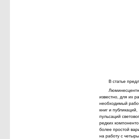
В статье пред
Люминесцентны
известно, для их 
необходимый рабоч
книг и публикаций,
пульсаций светово
редких компонентов
более простой вар
на работу с четыр