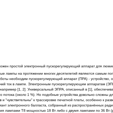
ложен простой электронный пускорегулирующий аппарат для люми
е лампы на протяжении многих десятилетий являются самым поп
работы необходим пускорегулирующий аппарат (ПРА) - устройство
ий ток в лампе. Электронным пускорегулирующим аппаратам (ЭП
 например [1, 2]. Универсальный ЭПРА, описанный в [1], обеспечи
го потока (около 1 %). Но подобные устройства довольно сложны д
 и "чувствительны" к трассировке печатной платы, особенно к раз
иант электронного балласта, собранный из распространённых ради
ьмя лампами Т8 мощностью 18 Вт либо с двумя лампами по 36 Вт (р