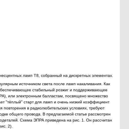
несцентных ламп Т8, собранный на дискретных элементах.
улярным источником света после ламп накаливания. Как
, обеспечивающее стабильный розжиг и поддерживающее
РА), или электронным балластам, посвящено множество
вает "тёплый" старт для ламп и очень низкий коэффициент
ля повторения в радиолюбительских условиях, требуют
водке общего провода. В предлагаемой статье рассмотрен
одеталей. Схема ЭПРА приведена на рис. 1. Он рассчитан
ис. 2).