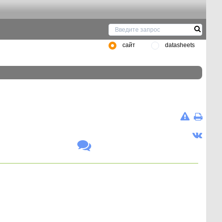
сайт
datasheets