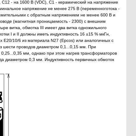
 С12 - на 1600 В (VDC), С1 - керамический на напряжение
минальное напряжение не менее 275 В (переменноготока -
мительными с обратным напряжением не менее 600 В и
оводе (магнитная проницаемость - 2300) с внешним
тыре витка, обмотка III имеет два витка одножильного
ки I и II должны иметь индуктивность 16 ±15 % мкГн,
х Е20/10/6 из материала N27 (Epcos) или аналогичных с
з шести проводов диаметром 0,1...0,15 мм. При
0,25...0,35 мм, однако при этом нагрев трансформаторов
да диаметром 0,3 мм. Индуктивность первичных обмоток