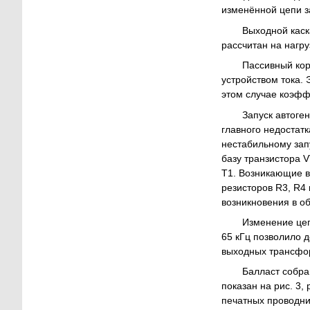
изменённой цепи з
Выходной каска
рассчитан на нагру
Пассивный кор
устройством тока.
этом случае коэфф
Запуск автоге
главного недостатк
нестабильному зап
базу транзистора 
T1. Возникающие в
резисторов R3, R4
возникновения в об
Изменение цеп
65 кГц позволило д
выходных трансфор
Балласт собра
показан на рис. 3
печатных проводни