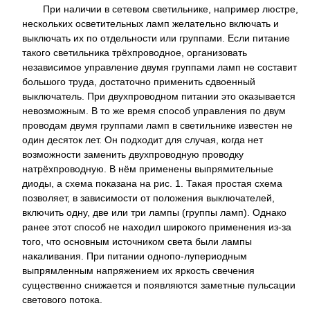
При наличии в сетевом светильнике, например люстре,
нескольких осветительных ламп желательно включать и
выключать их по отдельности или группами. Если питание
такого светильника трёхпроводное, организовать
независимое управление двумя группами ламп не составит
большого труда, достаточно применить сдвоенный
выключатель. При двухпроводном питании это оказывается
невозможным. В то же время способ управления по двум
проводам двумя группами ламп в светильнике известен не
один десяток лет. Он подходит для случая, когда нет
возможности заменить двухпроводную проводку
натрёхпроводную. В нём применены выпрямительные
диоды, а схема показана на рис. 1. Такая простая схема
позволяет, в зависимости от положения выключателей,
включить одну, две или три лампы (группы ламп). Однако
ранее этот способ не находил широкого применения из-за
того, что основным источником света были лампы
накаливания. При питании однопо-лупериодным
выпрямленным напряжением их яркость свечения
существенно снижается и появляются заметные пульсации
светового потока.