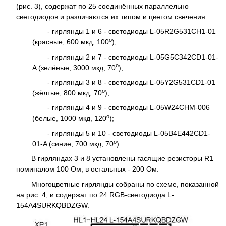
(рис. 3), содержат по 25 соединённых параллельно
светодиодов и различаются их типом и цветом свечения:
- гирлянды 1 и 6 - светодиоды L-05R2G531CH1-01
о
(красные, 600 мкд, 100
);
- гирлянды 2 и 7 - светодиоды L-05G5C342CD1-01-
о
A (зелёные, 3000 мкд, 70
);
- гирлянды 3 и 8 - светодиоды L-05Y2G531CD1-01
о
(жёлтые, 800 мкд, 70
);
- гирлянды 4 и 9 - светодиоды L-05W24CHM-006
о
(белые, 1000 мкд, 120
);
- гирлянды 5 и 10 - светодиоды L-05B4E442CD1-
о
01-A (синие, 700 мкд, 70
).
В гирляндах 3 и 8 установлены гасящие резисторы R1
номиналом 100 Ом, в остальных - 200 Ом.
Многоцветные гирлянды собраны по схеме, показанной
на рис. 4, и содержат по 24 RGB-светодиода L-
154A4SURKQBDZGW.