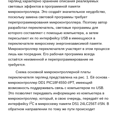
гирлянд характерно хранение описания реализуемых
световых эффектов в программной памяти
микроконтроллера. Это создаёт значительное неудобство,
поскольку замена световой программы требует
перепрограммирования микроконтроллера. Поэтому автор
разработал переключатель, световые программы для
которого составляют с помощью компьютера, а затем
пересылают их по интерфейсу USB в имеющуюся в
переключателе микросхему энергонезависимой памяти.
Микроконтроллер переключателя участвует в этом процессе
лишь как посредник. Его рабочая программа всегда
остаётся неизменной и перепрограммирование не
требуется.
Схема основной микроконтроллерной платы
переключателя гирлянд представлена на рис. 1. Её основа -
микроконтроллер DD1 PIC18F4550-I/PT, имеющий
возможность поддерживать связь с компьютером по USB.
Это позволяет передавать информацию из компьютера в
микроконтроллер, который, в свою очередь, передаёт её по
2
интерфейсу I
C в микросхему памяти DS1 24LC256T-I/SN. В
обратном направлении по тому же пути происходит