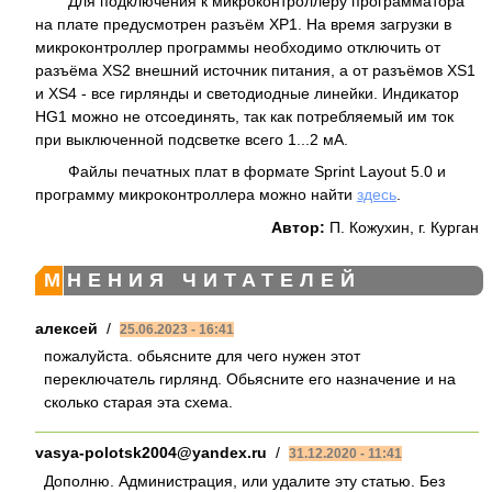
Для подключения к микроконтроллеру программатора
на плате предусмотрен разъём XP1. На время загрузки в
микроконтроллер программы необходимо отключить от
разъёма XS2 внешний источник питания, а от разъёмов XS1
и XS4 - все гирлянды и светодиодные линейки. Индикатор
HG1 можно не отсоединять, так как потребляемый им ток
при выключенной подсветке всего 1...2 мА.
Файлы печатных плат в формате Sprint Layout 5.0 и
программу микроконтроллера можно найти
здесь
.
Автор:
П. Кожухин, г. Курган
МНЕНИЯ ЧИТАТЕЛЕЙ
алексей
/
25.06.2023 - 16:41
пожалуйста. обьясните для чего нужен этот
переключатель гирлянд. Обьясните его назначение и на
сколько старая эта схема.
vasya-polotsk2004@yandex.ru
/
31.12.2020 - 11:41
Дополню. Администрация, или удалите эту статью. Без