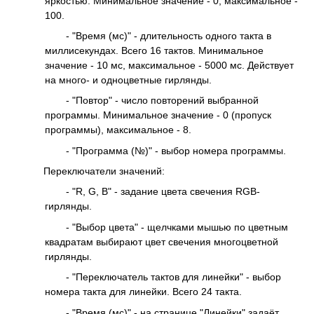
яркостью. Минимальное значение - 0, максимальное -
100.
- "Время (мс)" - длительность одного такта в
миллисекундах. Всего 16 тактов. Минимальное
значение - 10 мс, максимальное - 5000 мс. Действует
на много- и одноцветные гирлянды.
- "Повтор" - число повторений выбранной
программы. Минимальное значение - 0 (пропуск
программы), максимальное - 8.
- "Программа (№)" - выбор номера программы.
Переключатели значений:
- "R, G, B" - задание цвета свечения RGB-
гирлянды.
- "Выбор цвета" - щелчками мышью по цветным
квадратам выбирают цвет свечения многоцветной
гирлянды.
- "Переключатель тактов для линейки" - выбор
номера такта для линейки. Всего 24 такта.
- "Время (мс)" - на странице "Линейки" задаёт