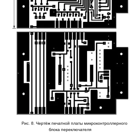
Рис. 8. Чертёж печатной платы микроконтроллерного
блока переключателя