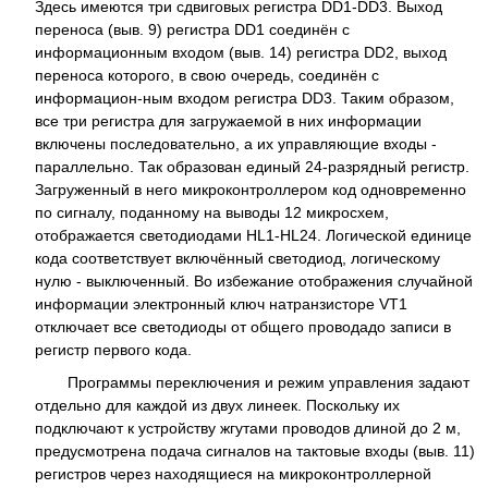
Здесь имеются три сдвиговых регистра DD1-DD3. Выход
переноса (выв. 9) регистра DD1 соединён с
информационным входом (выв. 14) регистра DD2, выход
переноса которого, в свою очередь, соединён с
информацион-ным входом регистра DD3. Таким образом,
все три регистра для загружаемой в них информации
включены последовательно, а их управляющие входы -
параллельно. Так образован единый 24-разрядный регистр.
Загруженный в него микроконтроллером код одновременно
по сигналу, поданному на выводы 12 микросхем,
отображается светодиодами HL1-HL24. Логической единице
кода соответствует включённый светодиод, логическому
нулю - выключенный. Во избежание отображения случайной
информации электронный ключ натранзисторе VT1
отключает все светодиоды от общего проводадо записи в
регистр первого кода.
Программы переключения и режим управления задают
отдельно для каждой из двух линеек. Поскольку их
подключают к устройству жгутами проводов длиной до 2 м,
предусмотрена подача сигналов на тактовые входы (выв. 11)
регистров через находящиеся на микроконтроллерной