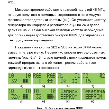
R21.
Микроконтроллер работает с тактовой частотой 48 МГц,
которую получают с помощью встроенного в него модуля
фазовой автоподстройки частоты (pLl). Он умножает частоту
генератора на кварцевом резонаторе ZQ1 на 24 и далее
делит её на 2. Такая высокая тактовая частота необходима
для организации достаточно быстрой ШИМ для управления
светодиодными гирляндами.
Нажатиями на кнопки SB2 и SB3 на экран ЖКИ можно
вывести четыре меню. Первое - установки для одноцветных
гирлянд (рис. 6,а). В начале нижней строки находится номер
текущей программы, а в её конце - режим работы (все
гирлянды включены постоянно).
Рис. 6. Меню на экране ЖКИ