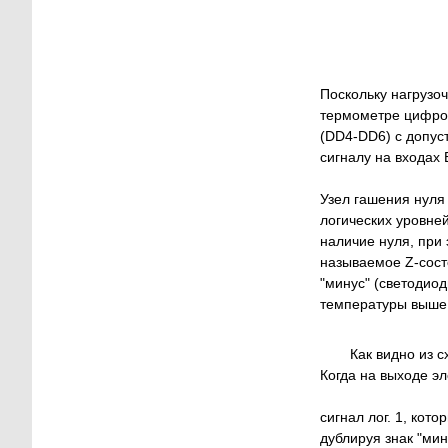
Поскольку нагрузо
термометре цифро
(DD4-DD6) с допус
сигналу на входах 
Узел гашения нуля
логических уровней
наличие нуля, при 
называемое Z-состо
"минус" (светодио
температуры выше 
Как видно из 
Когда на выходе э
сигнал лог. 1, кот
дублируя знак "мин