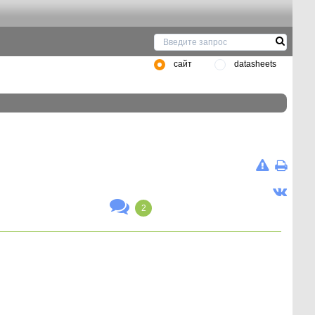
сайт
datasheets
2