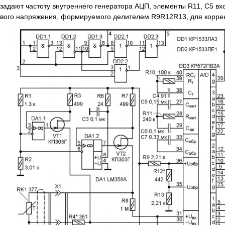
задают частоту внутреннего генератора АЦП, элементы R11, C5 вхо
вого напряжения, формируемого делителем R9R12R13, для коррекц