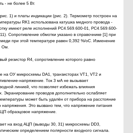
 - не более 5 Вт.
рис. 1) и платы индикации (рис. 2). Термометр построен на
мпературы RK1 использована катушка медного провода -
тку имеют реле исполнений РС4.569.600-01, РС4.569.600-
-11). Сопротивление обмотки указано в справочнике [1] при
еди при этой температуре равен 0,392 %/оС. Изменение
4 Ом.
овый резистор R4, сопротивление которого равно
ые на ОУ микросхемы DA1, транзисторах VT1, VT2 и
отивление-напряжение. Ток 3 мА не вызывает
водной линией, что позволяет избежать влияния
их. Экранирование проводов дополнительно ослабляет
температуры может быть удалён от прибора на расстояние
 напряжения. Это вызвано тем, что напряжение питания
АЦП образцовое напряжение.
ет на вход АЦП (выводы 30, 31) микросхемы DD3,
атическим определением полярности входного сигнала.