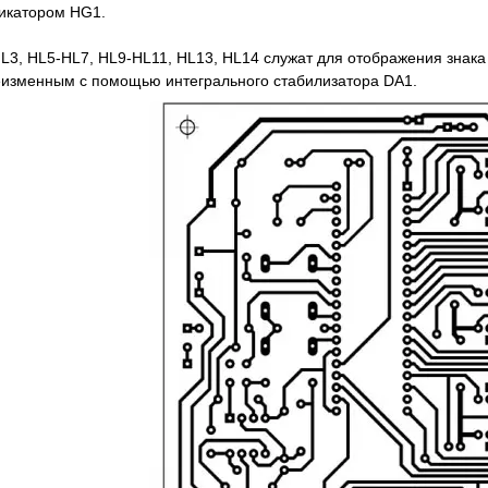
икатором HG1.
L3, HL5-HL7, HL9-HL11, HL13, HL14 служат для отображения знака
изменным с помощью интегрального стабилизатора DA1.