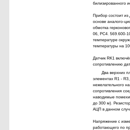
билизированного и
Прибор состоит из 
основе аналого-ци
обмотка герконово
06, РС4. 569.600-1
температуре окруж
температуры на 10
Датчик RK1 включён
сопротивлению дат
Два верхних п
элементах R1 - R3
нежелательного на
сопротивления сое
наводимые помехи,
до 300 м). Резист
АЦП в данном случ
Напряжение с изме
работающего по пр