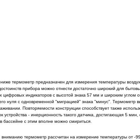
иже термометр предназначен для измерения температуры воздуха
 достоинств прибора можно отнести достаточно широкий для быто
х цифровых индикаторов с высотой знака 57 мм и широким углом о
го нуля с одновременной "миграцией" знака "минус". Термометр в
лаживании. Повторяемости конструкции способствует также исполь
ок устройства - инерционность такого датчика, достигающая 5 мин
в бассейне с этим вполне можно смириться.
вниманию термометр рассчитан на измерение температуры от -99,9