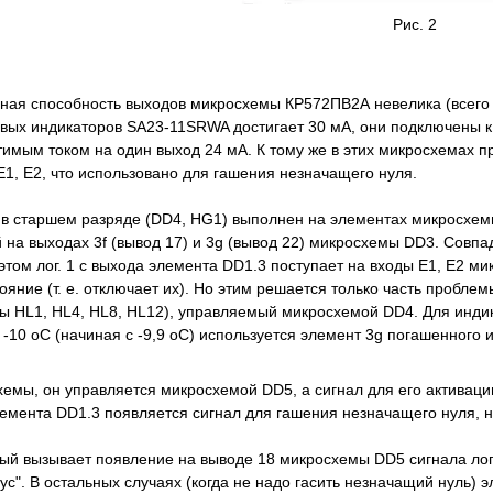
Рис. 2
чная способность выходов микросхемы КР572ПВ2А невелика (всего 
вых индикаторов SA23-11SRWA достигает 30 мА, они подключены
тимым током на один выход 24 мА. К тому же в этих микросхемах 
E1, E2, что использовано для гашения незначащего нуля.
 в старшем разряде (DD4, HG1) выполнен на элементах микросхе
 на выходах 3f (вывод 17) и 3g (вывод 22) микросхемы DD3. Совпа
этом лог. 1 с выхода элемента DD1.3 поступает на входы E1, E2 м
яние (т. е. отключает их). Но этим решается только часть проблем
ды HL1, HL4, HL8, HL12), управляемый микросхемой DD4. Для инди
-10 оС (начиная с -9,9 оС) используется элемент 3g погашенного 
схемы, он управляется микросхемой DD5, а сигнал для его актива
лемента DD1.3 появляется сигнал для гашения незначащего нуля, 
орый вызывает появление на выводе 18 микросхемы DD5 сигнала лог
ус". В остальных случаях (когда не надо гасить незначащий нуль)