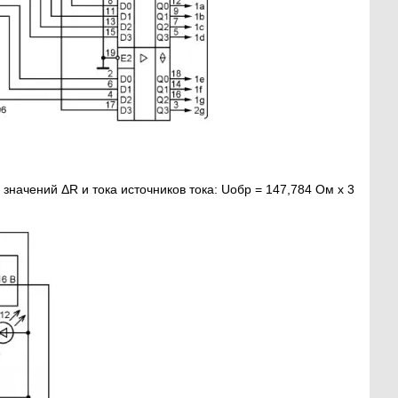
ачений ΔR и тока источников тока: Uобр = 147,784 Ом х 3