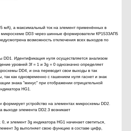
5 мА), а максимальный ток на элемент применённых в
 к микросхеме DD3 через шинные формирователи КР1533АП5
предусмотрена возможность отключения всех выходов по
мы DD1. Идентификация нуля осуществляется анализом
дение уровней 3f = 1 и 3g = 0 однозначно определяет
икросхемы DD4, и она переводит свои выходы в так
ы, так как одновременно с гашением нуля гаснет и знак
кации знака "минус" при отображении отрицательной
индикатора HG1.
ции формирует устройство на элементах микросхемы DD2.
на выходе элемента DD2.3 возникает
. 0, и элемент 3g индикатора HG1 начинает светиться,
 элемент 3g выполняет свою функцию в составе цифр,