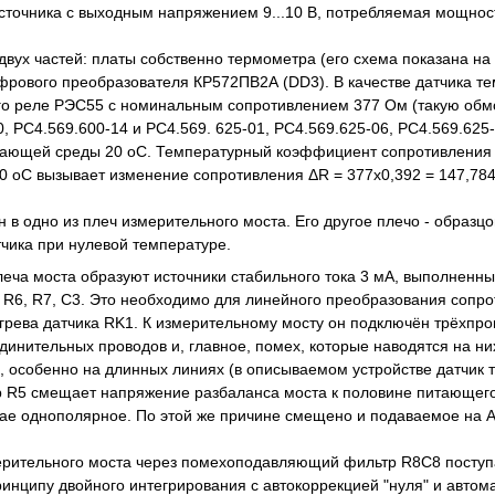
сточника с выходным напряжением 9...10 В, потребляемая мощность
двух частей: платы собственно термометра (его схема показана на 
фрового преобразователя КР572ПВ2А (DD3). В качестве датчика те
го реле РЭС55 с номинальным сопротивлением 377 Ом (такую обмо
0, РС4.569.600-14 и РС4.569. 625-01, РС4.569.625-06, РС4.569.625
ающей среды 20 оС. Температурный коэффициент сопротивления м
0 оС вызывает изменение сопротивления ΔR = 377x0,392 = 147,78
 в одно из плеч измерительного моста. Его другое плечо - образц
чика при нулевой температуре.
леча моста образуют источники стабильного тока 3 мА, выполненн
, R6, R7, C3. Это необходимо для линейного преобразования сопр
грева датчика RK1. К измерительному мосту он подключён трёхпро
динительных проводов и, главное, помех, которые наводятся на н
 особенно на длинных линиях (в описываемом устройстве датчик 
ор R5 смещает напряжение разбаланса моста к половине питающего
ае однополярное. По этой же причине смещено и подаваемое на 
рительного моста через помехоподавляющий фильтр R8C8 поступа
инципу двойного интегрирования с автокоррекцией "нуля" и автом