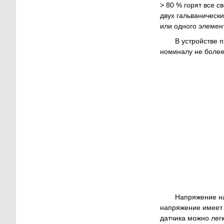
> 80 % горят все с
двух гальваническ
или одного элемент
В устройстве 
номиналу не более 
Напряжение на
напряжение имеет о
датчика можно лег