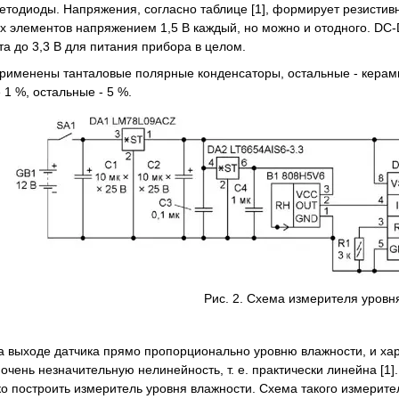
ветодиоды. Напряжения, согласно таблице [1], формирует резистив
их элементов напряжением 1,5 В каждый, но можно и отодного. D
а до 3,3 В для питания прибора в целом.
применены танталовые полярные конденсаторы, остальные - керам
1 %, остальные - 5 %.
Рис. 2. Схема измерителя уровн
 выходе датчика прямо пропорционально уровню влажности, и хар
чень незначительную нелинейность, т. е. практически линейна [1]. 
ко построить измеритель уровня влажности. Схема такого измерите