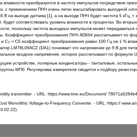
а влажности преобразуется в частоту импульсов посредством преоб
ых, с применением ПНЧ очень легко масштабировать выходной сигн
55 В на выходе датчика [1], а на выходе ПНЧ будет частота 5 кГц, т
, будет соответствовать уровень влажности в процентах. Во-вторы
ости, поскольку частота выходных импульсов может передаваться
оты. Коэффициент преобразования ПНЧ AD654 рассчитывают по фо
 и С
= С5 коэффициент преобразования равен 100 Гц на 1 % влаж
Т
атор LM78L09ACZ (DA1) понижает это напряжение до 9 В для пит
альное входное напряжение, которое рассчитывают по формуле 
дущем устройстве, полярные конденсаторы - танталовые, остальны
группы МП0. Регулировка измерителя сводится к подбору резистора
dity transmitter. - URL: https://www.tme.eu/Document/ 78071a5284
ost Monolithic Voltage-to-Frequency Converter. - URL: https:// www.a
0.02.22).