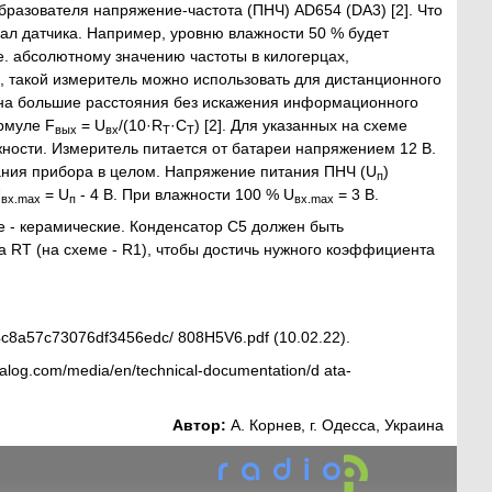
разователя напряжение-частота (ПНЧ) AD654 (DA3) [2]. Что
ал датчика. Например, уровню влажности 50 % будет
. е. абсолютному значению частоты в килогерцах,
х, такой измеритель можно использовать для дистанционного
 на большие расстояния без искажения информационного
рмуле F
= U
/(10·R
·C
) [2]. Для указанных на схеме
вых
вх
T
T
ности. Измеритель питается от батареи напряжением 12 В.
ания прибора в целом. Напряжение питания ПНЧ (U
)
п
U
= U
- 4 В. При влажности 100 % U
= 3 В.
вх.mах
п
вх.mах
е - керамические. Конденсатор С5 должен быть
 RT (на схеме - R1), чтобы достичь нужного коэффициента
b4c8a57c73076df3456edc/ 808H5V6.pdf (10.02.22).
nalog.com/media/en/technical-documentation/d ata-
Автор:
А. Корнев, г. Одесса, Украина