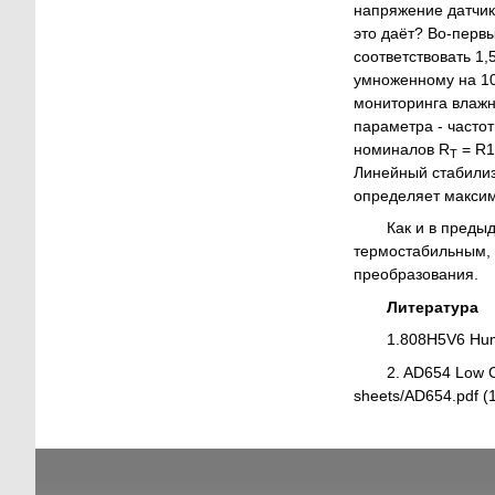
напряжение датчик
это даёт? Во-перв
соответствовать 1,
умноженному на 10
мониторинга влажн
параметра - част
номиналов R
= R1
Т
Линейный стабилиз
определяет максим
Как и в преды
термостабильным, 
преобразования.
Литература
1.808H5V6 Humi
2. AD654 Low C
sheets/AD654.pdf (1