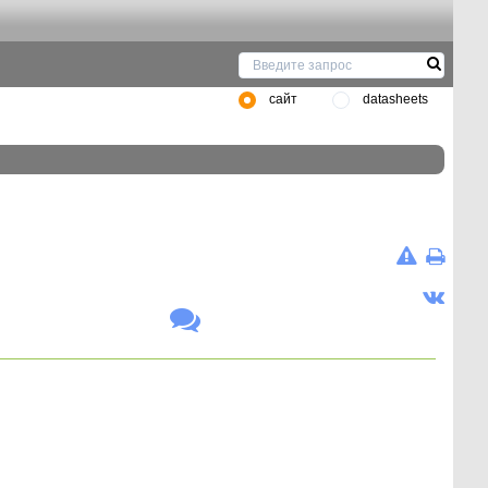
сайт
datasheets