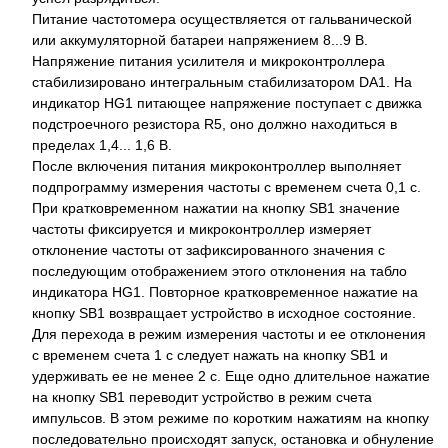
Питание частотомера осуществляется от гальванической
или аккумуляторной батареи напряжением 8...9 В.
Напряжение питания усилителя и микроконтроллера
стабилизировано интегральным стабилизатором DA1. На
индикатор HG1 питающее напряжение поступает с движка
подстроечного резистора R5, оно должно находиться в
пределах 1,4... 1,6 В.
После включения питания микроконтроллер выполняет
подпрограмму измерения частоты с временем счета 0,1 с.
При кратковременном нажатии на кнопку SB1 значение
частоты фиксируется и микроконтроллер измеряет
отклонение частоты от зафиксированного значения с
последующим отображением этого отклонения на табло
индикатора HG1. Повторное кратковременное нажатие на
кнопку SB1 возвращает устройство в исходное состояние.
Для перехода в режим измерения частоты и ее отклонения
с временем счета 1 с следует нажать на кнопку SB1 и
удерживать ее не менее 2 с. Еще одно длительное нажатие
на кнопку SB1 переводит устройство в режим счета
импульсов. В этом режиме по коротким нажатиям на кнопку
последовательно происходят запуск, остановка и обнуление