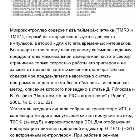
Микроконтроллер содержит два таймера-счетчика (TMR0 и
TMR1), первый из которых используется для счета
импульсов, а второй - для отсчета временных интервалов.
Благодаря встроенному асинхронному восьмиразрядному
предделителю максимальная измеряемая частота сверху
ограничена только скоростью работы его триггеров и не
зависит от тактовой частоты микроконтроллера. Однако
содержимое предде-лителя невозможно считать
программно, и для того чтобы его "извлечь", использован
метод, описание которого приведено в статье Д. Яблокова и
В. Ульриха "Частотометр на PIC-контрол-лере" ("Радио",
2001, № 1, с. 21, 22).
Усилитель входного сигнала собран на транзисторе VT1, с
коллектора которого импульсный сигнал поступает на вход
T0CKI (вывод 5) микроконтроллера DDI. Для отображения
информации применен цифровой индикатор НТ1610 (HG1)
со встроенным контроллером. При работе в режиме