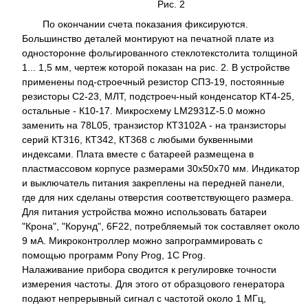
Рис. 2
По окончании счета показания фиксируются.
Большинство деталей монтируют на печатной плате из
односторонне фольгированного стеклотекстолита толщиной
1... 1,5 мм, чертеж которой показан на рис. 2. В устройстве
применены под-строечный резистор СПЗ-19, постоянные
резисторы С2-23, МЛТ, подстроеч-ный конденсатор КТ4-25,
остальные - К10-17. Микросхему LM2931Z-5.0 можно
заменить на 78L05, транзистор КТ3102А - на транзисторы
серий КТ316, КТ342, КТ368 с любыми буквенными
индексами. Плата вместе с батареей размещена в
пластмассовом корпусе размерами 30x50x70 мм. Индикатор
и выключатель питания закреплены на передней панели,
где для них сделаны отверстия соответствующего размера.
Для питания устройства можно использовать батареи
"Крона", "Корунд", 6F22, потребляемый ток составляет около
9 мА. Микроконтроллер можно запрограммировать с
помощью программ Pony Prog, 1С Prog.
Налаживание прибора сводится к регулировке точности
измерения частоты. Для этого от образцового генератора
подают непрерывный сигнал с частотой около 1 МГц,