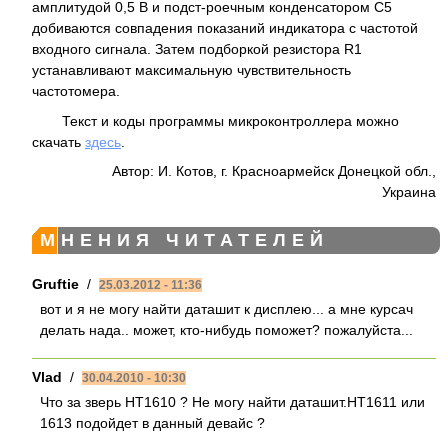
амплитудой 0,5 В и подст-роечным конденсатором С5
добиваются совпадения показаний индикатора с частотой
входного сигнала. Затем подборкой резистора R1
устанавливают максимальную чувствительность
частотомера.
Текст и коды программы микроконтроллера можно
скачать
здесь
.
Автор: И. Котов, г. Красноармейск Донецкой обл.,
Украина
МНЕНИЯ ЧИТАТЕЛЕЙ
Gruftie
/
25.03.2012 - 11:36
вот и я не могу найти даташит к дисплею... а мне курсач
делать нада.. может, кто-нибудь поможет? пожалуйста...
Vlad
/
30.04.2010 - 10:30
Что за зверь HT1610 ? Не могу найти даташит.HT1611 или
1613 подойдет в данный девайс ?