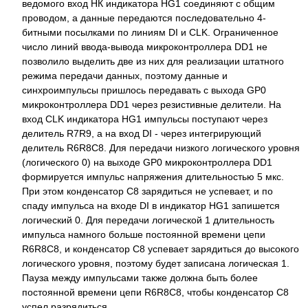
ведомого вход НК индикатора HG1 соединяют с общим
проводом, а данные передаются последовательно 4-
битными посылками по линиям DI и CLK. Ограниченное
число линий ввода-вывода микроконтроллера DD1 не
позволило выделить две из них для реализации штатного
режима передачи данных, поэтому данные и
синхроимпульсы пришлось передавать с выхода GP0
микроконтроллера DD1 через резистивные делители. На
вход CLK индикатора HG1 импульсы поступают через
делитель R7R9, а на вход DI - через интегрирующий
делитель R6R8C8. Для передачи низкого логического уровня
(логического 0) на выходе GP0 микроконтроллера DD1
формируется импульс напряжения длительностью 5 мкс.
При этом конденсатор С8 зарядиться не успевает, и по
спаду импульса на входе DI в индикатор HG1 запишется
логический 0. Для передачи логической 1 длительность
импульса намного больше постоянной времени цепи
R6R8C8, и конденсатор С8 успевает зарядиться до высокого
логического уровня, поэтому будет записана логическая 1.
Пауза между импульсами также должна быть более
постоянной времени цепи R6R8C8, чтобы конденсатор С8
успел разрядиться.