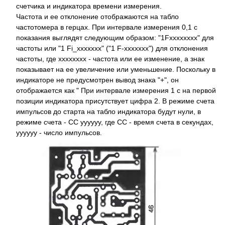
счетчика и индикатора времени измерения.
Частота и ее отклонение отображаются на табло
частотомера в герцах. При интервале измерения 0,1 с
показания выглядят следующим образом: "1Fxxxxxxxx" для
частоты или "1 Fi_xxxxxxx" ("1 F-xxxxxxx") для отклонения
частоты, где хххххххх - частота или ее изменение, а знак
показывает на ее увеличение или уменьшение. Поскольку в
индикаторе не предусмотрен вывод знака "+", он
отображается как " При интервале измерения 1 с на первой
позиции индикатора присутствует цифра 2. В режиме счета
импульсов до старта на табло индикатора будут нули, в
режиме счета - СС уууууу, где СС - время счета в секундах,
уууууу - число импульсов.