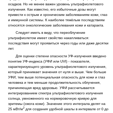
осадков. Но не менее важен уровень ультрафиолетового
излучения. Как известно, его избыточные дозы могут
привести к острым и хроническим заболеваниям кожи, глаз
и иммунной системы. К наиболее тяжёлым последствиям
относятся онкологические заболевания кожи и катаракта.
Следует иметь в виду, что переоблучение
ультрафиолетом имеет свойство накапливаться:
последствия могут проявиться через годы или даже десятки
лет.
Для оценки степени опасности УФ-излучения введено
понятие УФ-индекса (УФИ или UVI) - показателя,
характеризующего уровень ультрафиолетового излучения,
который принимает значения от нуля и выше. Чем больше
УФИ, тем выше потенциальная опасность для кожи и глаз
человека и тем меньше продолжительность облучения,
причиняющая вред здоровью. УФИ рассчитывается
интегрированием спектра ультрафиолетового излучения
солнца, умноженного на нормировочную кривую для
эритемы (ожога кожи). Значение этого интеграла делят на
2
25 мВт/м
для создания удобной шкалы в интервале от 0 до