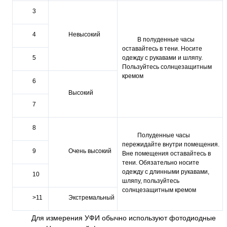
3
4
Невысокий
В полуденные часы
оставайтесь в тени. Носите
5
одежду с рукава­ми и шляпу.
Пользуйтесь солн­цезащитным
кремом
6
Высокий
7
8
Полуденные часы
пережидайте внутри помещения.
9
Очень высокий
Вне помеще­ния оставайтесь в
тени. Обяза­тельно носите
одежду с длин­ными рукавами,
10
шляпу, пользуй­тесь
солнцезащитным кремом
>11
Экстремальный
Для измерения УФИ обычно используют фотодиодные