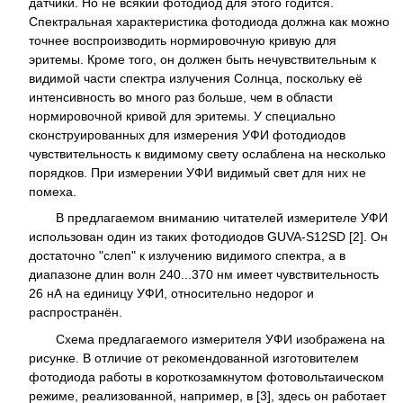
датчики. Но не всякий фотодиод для этого годится.
Спектральная характеристика фотодиода должна как можно
точнее воспроизводить нормировочную кривую для
эритемы. Кроме того, он должен быть нечувствительным к
видимой части спектра излучения Солнца, поскольку её
интенсивность во много раз больше, чем в области
нормировочной кривой для эритемы. У специально
сконструированных для измерения УФИ фотодиодов
чувствительность к видимому свету ослаблена на несколько
порядков. При измерении УФИ видимый свет для них не
помеха.
В предлагаемом вниманию читателей измерителе УФИ
использован один из таких фотодиодов GUVA-S12SD [2]. Он
достаточно "слеп" к излучению видимого спектра, а в
диапазоне длин волн 240...370 нм имеет чувствительность
26 нА на единицу УФИ, относительно недорог и
распространён.
Схема предлагаемого измерителя УФИ изображена на
рисунке. В отличие от рекомендованной изготовителем
фотодиода работы в короткозамкнутом фотовольтаическом
режиме, реализованной, например, в [3], здесь он работает