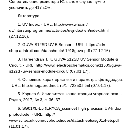
Сопротивление резистора R1 в этом случае нужно
увеличить до 417 кОм.
Литература
1. UV Index. - URL: http://www.who.int/
uv/intersunprogramme/activities/uvjndex/ en/index.html
(27.12.16).
2. GUVA-S12SD UV-B Sensor. - URL: https://cdn-
shop.adafruit.com/datasheets/ 1918guva.pdf (27.12.16).
3. Hareendran T. K. GUVA-S12SD UV Sensor Module &
Circuit. - URL: http://www. electroschematics.com/11509/guva-
s12sd -uv-sensor-module-circuit/ (07.01.17).
4. Основные характеристики и параметры фотодиодов.
- URL: http://megapredmet. ru/1 -72250.html (07.01.17).
5. Корнев А. Измерители концентрации угарного газа. -
Радио, 2017, № 3, с. 36, 37.
6. SG01XL-E5 (ERYCA_science) high precision UV-Index
photodiode. - URL: http://
www.scitec.uk.com/uvphotodiodes/datash eets/sg01xl-e5.pdf
(11.01.17).