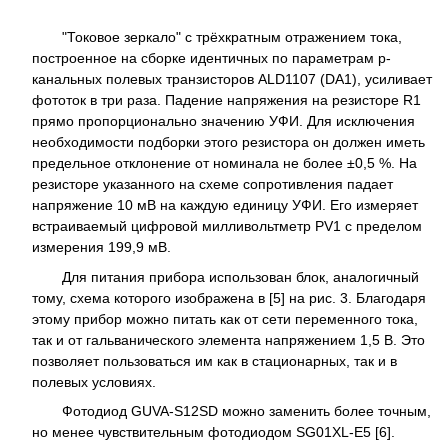
"Токовое зеркало" с трёхкратным отражением тока,
построенное на сборке идентичных по параметрам р-
канальных полевых транзисторов ALD1107 (DA1), усиливает
фототок в три раза. Падение напряжения на резисторе R1
прямо пропорционально значению УФИ. Для исключения
необходимости подборки этого резистора он должен иметь
предельное отклонение от номинала не более ±0,5 %. На
резисторе указанного на схеме сопротивления падает
напряжение 10 мВ на каждую единицу УФИ. Его измеряет
встраиваемый цифровой милливольтметр PV1 с пределом
измерения 199,9 мВ.
Для питания прибора использован блок, аналогичный
тому, схема которого изображена в [5] на рис. 3. Благодаря
этому прибор можно питать как от сети переменного тока,
так и от гальванического элемента напряжением 1,5 В. Это
позволяет пользоваться им как в стационарных, так и в
полевых условиях.
Фотодиод GUVA-S12SD можно заменить более точным,
но менее чувствительным фотодиодом SG01XL-E5 [6].