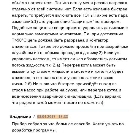
объёма нагревателя. Тот что есть у меня резона нагревать
отдельно от всей системы нет. Если есть желание быстрее
нагреть, то требуется включить все ТЭНы.Так же есть пара
замечаний:1) это управление "защитным" контактором.
Подобные защитные вещи принято управлять датчиками с
нормально замкнутыми контактами. Т.е. при достижении
Т>90°С цепь должна быть разорвана и контактор
отключиться. Так же это должно произойти при аварийном/
случайном и т.п. обрыва проводов к датчику.2) Если уж
управлять насосом, то имеет смысл обзавестись датчиком
потока жидкости, т.к. 2.а) Перегрев котла может быть
вызван отсутствием жидкости в системе и котёл-то будет
отключен, а вот насос нет и успешно закончит свою
жизнь.2.б) Не знаю что быстрее произойдёт выход из
строя насос при работе на сухую, или перегрев котла и
возникновения аварийной сигнализации. (Есть вариант,
что рядом в такой момент никого не окажется).
Владимир
/
08.04.2017 - 18:33
Прибор собрал за что большое спасибо. Хотел узнать по
доработке программы.