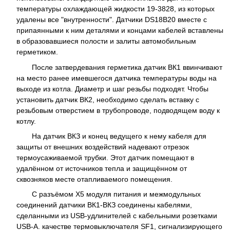
температуры охлаждающей жидкости 19-3828, из которых
удалены все "внутренности". Датчики DS18B20 вместе с
припаянными к ним деталями и концами кабелей вставлены
в образовавшиеся полости и залиты автомобильным
герметиком.
После затвердевания герметика датчик ВК1 ввинчивают
на место ранее имевшегося датчика температуры воды на
выходе из котла. Диаметр и шаг резьбы подходят. Чтобы
установить датчик ВК2, необходимо сделать вставку с
резьбовым отверстием в трубопроводе, подводящем воду к
котлу.
На датчик ВКЗ и конец ведущего к нему кабеля для
защиты от внешних воздействий надевают отрезок
термоусаживаемой трубки. Этот датчик помещают в
удалённом от источников тепла и защищённом от
сквозняков месте отапливаемого помещения.
С разъёмом Х5 модуля питания и межмодульных
соединений датчики ВК1-ВКЗ соединены кабелями,
сделанными из USB-удлинителей с кабельными розетками
USB-A. качестве термовыключателя SF1, сигнализирующего