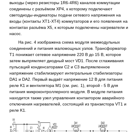
выходы (через резисторы 1R6-4R6) каналов коммутации
соединены c разъёмом XP4, к которому подключают
светодиоды-индикаторы подачи сетевого напряжения на
входы (контакты XT1-XT4) коммутаторов и его появления на
контактах разъёма X5, к которым подключены нагреватели и
насос.
На рис. 4 изображена схема модуля межмодульных
соединений и питания маломощных узлов. Трансформатор
Т1 понижает сетевое напряжение 220 В до 15 В, которое
затем выпрямляет диодный мост VD1. После сглаживания
пульсаций конденсаторами С2 и С3 выпрямленное
напряжение стабилизируют интегральные стабилизаторы
DA1 и DA2. Первый выдаёт напряжение 12 В для питания
реле K1 и вентилятора М1 (см. рис. 1), второй - 5 В для
питания микроконтроллерного модуля. В модуле питания
находится также узел управления контактором аварийного
отключения нагревателей, состоящий из транзистора VT1 и
реле K1.