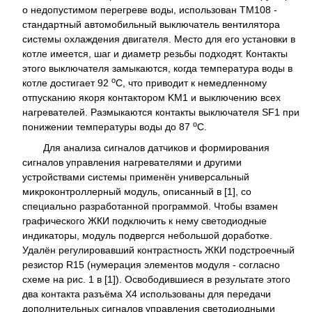
о недопустимом перегреве воды, использован ТМ108 -
стандартный автомобильный выключатель вентилятора
системы охлаждения двигателя. Место для его установки в
котле имеется, шаг и диаметр резьбы подходят. Контакты
этого выключателя замыкаются, когда температура воды в
о
котле достигает 92
С, что приводит к немедленному
отпусканию якоря контактором KM1 и выключению всех
нагревателей. Размыкаются контакты выключателя SF1 при
о
понижении температуры воды до 87
С.
Для анализа сигналов датчиков и формирования
сигналов управления нагревателями и другими
устройствами системы применён универсальный
микроконтроллерный модуль, описанный в [1], со
специально разработанной программой. Чтобы взамен
графического ЖКИ подключить к нему светодиодные
индикаторы, модуль подвергся небольшой доработке.
Удалён регулировавший контрастность ЖКИ подстроечный
резистор R15 (нумерация элементов модуля - согласно
схеме на рис. 1 в [1]). Освободившиеся в результате этого
два контакта разъёма X4 использованы для передачи
дополнительных сигналов управления светодиодными