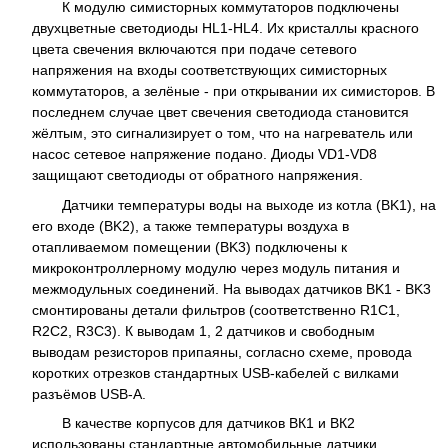
К модулю симисторных коммутаторов подключены
двухцветные светодиоды HL1-HL4. Их кристаллы красного
цвета свечения включаются при подаче сетевого
напряжения на входы соответствующих симисторных
коммутаторов, а зелёные - при открывании их симисторов. В
последнем случае цвет свечения светодиода становится
жёлтым, это сигнализирует о том, что на нагреватель или
насос сетевое напряжение подано. Диоды VD1-VD8
защищают светодиоды от обратного напряжения.
Датчики температуры воды на выходе из котла (BK1), на
его входе (BK2), а также температуры воздуха в
отапливаемом помещении (BK3) подключены к
микроконтроллерному модулю через модуль питания и
межмодульных соединений. На выводах датчиков BK1 - BK3
смонтированы детали фильтров (соответственно R1C1,
R2C2, R3C3). К выводам 1, 2 датчиков и свободным
выводам резисторов припаяны, согласно схеме, провода
коротких отрезков стандартных USB-кабелей с вилками
разъёмов USB-A.
В качестве корпусов для датчиков ВК1 и ВК2
использованы стандартные автомобильные датчики