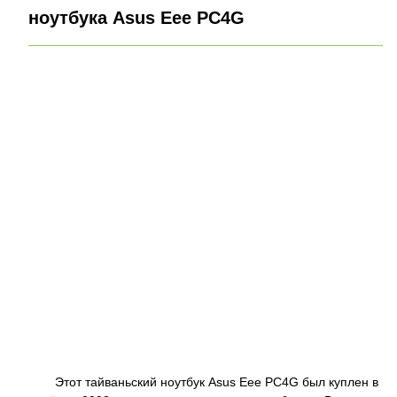
ноутбука Asus Eee PC4G
Этот тайваньский ноутбук Asus Eee PC4G был куплен в