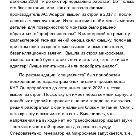
далёком 2008 г и до сих пор нормально работает. Вот только
его блок питания, или, как его назвала фирма-
производитель AC, Adaptor, вышел из строя в 2017 г., после
девяти лет эксплуатации. Из-за наличия в нём массы мелких
деталей для поверхностного монтажа было решено
обратиться к "профессионалам". В мастерской по ремонту
компьютерной техники некий юноша снял крышку, поломав
при этом один из крепёжных язычков, и осмотрев плату,
безапелляционно заявил: "Вышла из строя микросхема,
замена которой будет стоить почти столько, сколько и сам
адаптер! Лучше купить новый или подобрать аналог".
По рекомендации "специалиста" был приобретён
подходящий по параметрам блок питания производства
КНР. Он проработал до лета нынешнего 2023 г. и тоже
вышел из строя. Поскольку он имеет неразъёмный корпус и
подобных изделий в продаже в нашем городе не оказалось,
решил разобраться с оригинальным блоком питания. Снял с
него крышку и включил его в сеть. Выяснилось, что
напряжения на выходе нет, но трансформатор издаёт звуки
- щелчки с частотой примерно два раза в секунду.
Следовательно, генератор на микросхеме запускается, т. е.