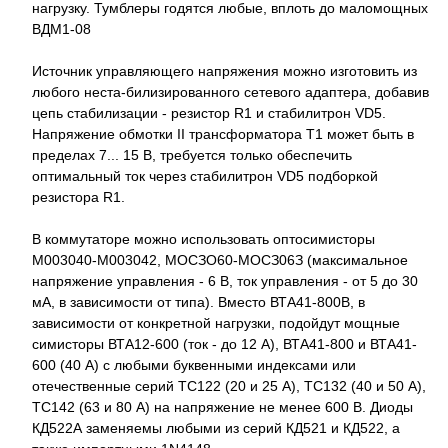
нагрузку. Тумблеры годятся любые, вплоть до маломощных
ВДМ1-08
Источник управляющего напряжения можно изготовить из
любого неста-билизированного сетевого адаптера, добавив
цепь стабилизации - резистор R1 и стабилитрон VD5.
Напряжение обмотки II трансформатора Т1 может быть в
пределах 7... 15 В, требуется только обеспечить
оптимальный ток через стабилитрон VD5 подборкой
резистора R1.
В коммутаторе можно использовать оптосимисторы
М003040-М003042, МОСЗО60-МОСЗ06З (максимальное
напряжение управления - 6 В, ток управления - от 5 до 30
мА, в зависимости от типа). Вместо ВТА41-800В, в
зависимости от конкретной нагрузки, подойдут мощные
симисторы ВТА12-600 (ток - до 12 А), ВТА41-800 и ВТА41-
600 (40 А) с любыми буквенными индексами или
отечественные серий ТС122 (20 и 25 А), ТС132 (40 и 50 А),
ТС142 (63 и 80 А) на напряжение не менее 600 В. Диоды
КД522А заменяемы любыми из серий КД521 и КД522, а