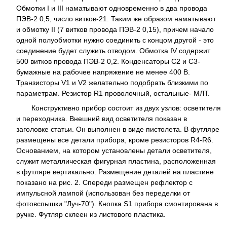
Обмотки I и III наматывают одновременно в два провода
ПЭВ-2 0,5, число витков-21. Таким же образом наматывают
и обмотку II (7 витков провода ПЭВ-2 0,15), причем начало
одной полуобмотки нужно соединить с концом другой - это
соединение будет служить отводом. Обмотка IV содержит
500 витков провода ПЭВ-2 0,2. Конденсаторы С2 и С3-
бумажные на рабочее напряжение не менее 400 В.
Транзисторы V1 и V2 желательно подобрать близкими по
параметрам. Резистор R1 проволочный, остальные- МЛТ.
Конструктивно прибор состоит из двух узлов: осветителя
и переходника. Внешний вид осветителя показан в
заголовке статьи. Он выполнен в виде пистолета. В футляре
размещены все детали прибора, кроме резисторов R4-R6.
Основанием, на котором установлены детали осветителя,
служит металлическая фигурная пластина, расположенная
в футляре вертикально. Размещение деталей на пластине
показано на рис. 2. Спереди размещен рефлектор с
импульсной лампой (использован без переделки от
фотовспышки "Луч-70"). Кнопка S1 прибора смонтирована в
ручке. Футляр склеен из листового пластика.