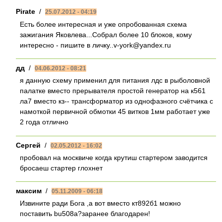
Pirate
/
25.07.2012 - 04:19
Есть более интересная и уже опробованная схема
зажигания Яковлева...Собрал более 10 блоков, кому
интересно - пишите в личку..v-york@yandex.ru
дд
/
04.06.2012 - 08:21
я данную схему применил для питания лдс в рыболовной
палатке вместо прерывателя простой генератор на к561
ла7 вместо кз-- трансформатор из однофазного счётчика с
намоткой первичной обмотки 45 витков 1мм работает уже
2 года отлично
Сергей
/
02.05.2012 - 16:02
пробовал на москвиче когда крутиш стартером заводится
бросаеш стартер глохнет
максим
/
05.11.2009 - 06:18
Извините ради Бога ,а вот вместо кт892б1 можно
поставить bu508a?заранее благодарен!