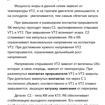
Мощность искры в данной схеме зависит от
температуры VT2, и на горячем двигателе уменьшается, а
на холодном - увеличивается, тем самым облегчая запуск.
При замыкании и размыкании контактов прерывателя
SK-импульс проходит через С1, кратковременно открывая
VT1 и VT2. При закрывании VT2 возникает искра. С2
сглаживает пик импульса напряжения. R6 и R5
ограничивают максимальное напряжение на коллекторе
VT2. При достижении нужного напряжения VT2
приоткрывается, ограничивая дальнейший рост
напряжения.
Напряжение открывания VT2 зависит от величины Uбэ
которая, в свою очередь, зависит от температуры. При
разомкнутых
контактах прерывателя
VT1 и VT2 закрыты.
При длительно замкнутых
контактах
ток через С 1
постепенно убывает, соответственно и VT1 и VT2 плавно
закрываются, защищая
катушку зажигания
от перегрева.
Детали: С1 - типа КМ или К73. R6 обеспечивает
стабилизацию выходного напряжения. Его номинал