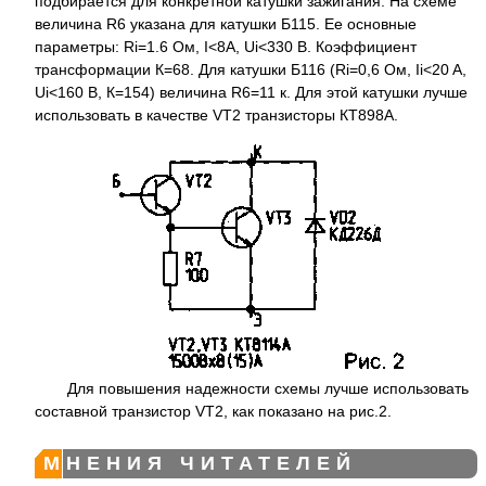
подбирается для конкретной катушки зажигания. На схеме
величина R6 указана для катушки Б115. Ее основные
параметры: Ri=1.6 Ом, I<8А, Ui<330 В. Коэффициент
трансформации К=68. Для катушки Б116 (Ri=0,6 Ом, Ii<20 A,
Ui<160 В, К=154) величина R6=11 к. Для этой катушки лучше
использовать в качестве VT2 транзисторы КТ898А.
Для повышения надежности схемы лучше использовать
составной транзистор VT2, как показано на рис.2.
МНЕНИЯ ЧИТАТЕЛЕЙ