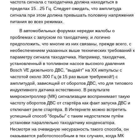
частота сигнала с таходатчика должна находиться в
пределах 15...25 Гц. Следует ожидать, что амплитуда
сигнала при этом должна превышать половину напряжения
питания во всех режимах.
В автомобильных форумах нередки жалобы о
проблемах с запуском по таходатчику, и логично
предположить, что многие из них связаны, прежде всего, с
необеспечением указанных выше технических требований к
параметру сигнала таходатчика. Например, таходатчик,
установленный в топливном насосе высокого давления
Bosch VE дизельного ДВС, "выдаёт" на ХХ импульсы с
частотой около 300 Гц (в 15 раз выше требуемой!) с
амплитудой, зависящей от оборотов ДВС, что для типового
индуктивного датчика естественно. В результате
микроконтроллер (МК) сигнализации воспринимает такую
частоту оборотов ДВС от стартёра как факт запуска ДВС и
отключает реле стартёра. В Интернете можно встретить
успешный способ "борьбы" с таким недостатком путём
установки параллельно таходатчику конденсатора.
Несмотря на очевидную несуразность такого способа, он
оказывается работоспособным в тех случаях, когда МК