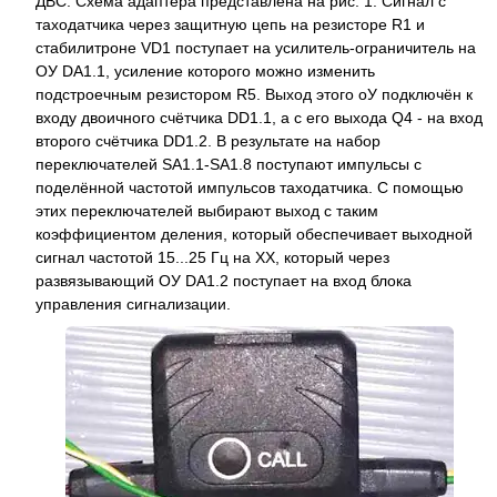
ДВС. Схема адаптера представлена на рис. 1. Сигнал с
таходатчика через защитную цепь на резисторе R1 и
стабилитроне VD1 поступает на усилитель-ограничитель на
ОУ DA1.1, усиление которого можно изменить
подстроечным резистором R5. Выход этого оУ подключён к
входу двоичного счётчика DD1.1, а с его выхода Q4 - на вход
второго счётчика DD1.2. В результате на набор
переключателей SA1.1-SA1.8 поступают импульсы с
поделённой частотой импульсов таходатчика. С помощью
этих переключателей выбирают выход с таким
коэффициентом деления, который обеспечивает выходной
сигнал частотой 15...25 Гц на ХХ, который через
развязывающий ОУ DA1.2 поступает на вход блока
управления сигнализации.