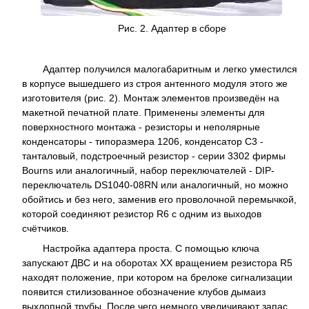
Рис. 2. Адаптер в сборе
Адаптер получился малогабаритным и легко уместился
в корпусе вышедшего из строя антенного модуля этого же
изготовителя (рис. 2). Монтаж элементов произведён на
макетной печатной плате. Применены элементы для
поверхностного монтажа - резисторы и неполярные
конденсаторы - типоразмера 1206, конденсатор С3 -
танталовый, подстроечный резистор - серии 3302 фирмы
Bourns или аналогичный, набор переключателей - DIP-
переключатель DS1040-08RN или аналогичный, но можно
обойтись и без него, заменив его проволочной перемычкой,
которой соединяют резистор R6 с одним из выходов
счётчиков.
Настройка адаптера проста. С помощью ключа
запускают ДВС и на оборотах ХХ вращением резистора R5
находят положение, при котором на брелоке сигнализации
появится стилизованное обозначение клубов дымаиз
выхлопной трубы. После чего немного увеличивают запас