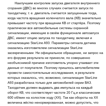
Наилучшим контролем запуска двигателя внутреннего
сгорания (ДВС) во многих случаях считается запуск по
таходатчику, т. е. двигатель считается запущенным тогда,
когда частота вращения коленчатого вала (КВ) значительно
превышает частоту при вращении КВ от стартёра. Поэтому
практически все автомобильные системы охранной
сигнализации, имеющие в своём функционале автозапуск
ДВС, имеют опцию запуска по таходатчику, включая и
сигнализацию StarLine A93. Параметры сигнала датчика
оказались изготовителем сигнализации StarLine
засекреченными. Ни официальное обращение, ни запрос на
его форуме результата не принесли, по совершенно
необъяснимой причине изготовитель упорно утаивает эти
данные от покупателя. Поэтому пришлось автолюбителям
провести самостоятельные исследования, в результате
которых оказалось, что, возможно, сигнализация StarLine
A93 разработана только для автомобилей серии ВАЗ.
Таходатчик должен выдавать два импульса на каждый
оборот КВ, что соответствует частоте 20 Гц,и классическим
600 об/мин на холостом ходу (ХХ). Так как обороты на ХХ
величина жёстко ненормированная, можно допустить, что