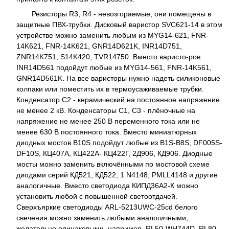
Резисторы R3, R4 - невозгораемые, они помещены в
защитные ПВХ-трубки. Дисковый варистор SVC621-14 в этом
устройстве можно заменить любым из MYG14-621, FNR-
14K621, FNR-14K621, GNR14D621K, INR14D751,
ZNR14K751, S14K420, TVR14750. Вместо варисто-ров
INR14D561 подойдут любые из MYG14-561, FNR-14K561,
GNR14D561K. На все варисторы нужно надеть силиконовые
колпаки или поместить их в термоусаживаемые трубки.
Конденсатор C2 - керамический на постоянное напряжение
не менее 2 кВ. Конденсаторы C1, C3 - плёночные на
напряжение не менее 250 В переменного тока или не
менее 630 В постоянного тока. Вместо миниатюрных
диодных мостов B10S подойдут любые из B1S-B8S, DF005S-
DF10S, КЦ407А, КЦ422А- КЦ422Г, 2Д906, КД906. Диодные
мосты можно заменить включёнными по мостовой схеме
диодами серий КД521, КД522, 1 N4148, PMLL4148 и другие
аналогичные. Вместо светодиода КИПД36А2-К можно
установить любой с повышенной светоотдачей.
Сверхъяркие светодиоды ARL-5213UWC-25cd белого
свечения можно заменить любыми аналогичными,
желательно одинаковыми, например, RL50-WH744D, RL80-