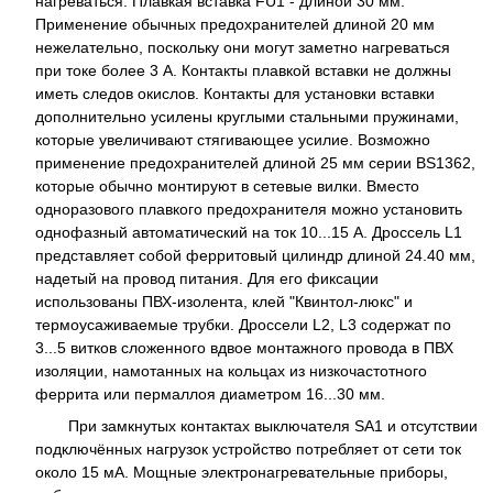
нагреваться. Плавкая вставка FU1 - длиной 30 мм.
Применение обычных предохранителей длиной 20 мм
нежелательно, поскольку они могут заметно нагреваться
при токе более 3 А. Контакты плавкой вставки не должны
иметь следов окислов. Контакты для установки вставки
дополнительно усилены круглыми стальными пружинами,
которые увеличивают стягивающее усилие. Возможно
применение предохранителей длиной 25 мм серии BS1362,
которые обычно монтируют в сетевые вилки. Вместо
одноразового плавкого предохранителя можно установить
однофазный автоматический на ток 10...15 А. Дроссель L1
представляет собой ферритовый цилиндр длиной 24.40 мм,
надетый на провод питания. Для его фиксации
использованы ПВХ-изолента, клей "Квинтол-люкс" и
термоусаживаемые трубки. Дроссели L2, L3 содержат по
3...5 витков сложенного вдвое монтажного провода в ПВХ
изоляции, намотанных на кольцах из низкочастотного
феррита или пермаллоя диаметром 16...30 мм.
При замкнутых контактах выключателя SA1 и отсутствии
подключённых нагрузок устройство потребляет от сети ток
около 15 мА. Мощные электронагревательные приборы,