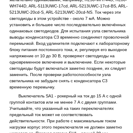
WH744D, ARL-5113UWC-17cd, ARL-5213UWC-17cd-BS, ARL-
5213UWC-20cd-S, ARL-5213UWC-20cd-NS. Ток через эти
светодиоды в этом устройстве - около 7 мА. Можно
установить и большее число последовательно включённых
одинаковых светодиодов. Для испытания узла светильника
выводы конденсатора C3 временно соединяют проволочной
перемычкой. Вход удлинителя подключают к лабораторному
блоку питания постоянного тока, и, регулируя его выходное
напряжение от 10 до 30 В, проверяют светодиоды на
одновременное включение и выключение. Если некоторые
светодиоды будут включаться заметно позднее, их следует
заменить. После проверки работоспособности узла
светильника не забудьте снять с конденсатора C3
временную перемычку.
Выключатель SA1 - рокерный на ток до 15 А с одной
группой контактов или не менее 7 А с двумя группами.
Учитывайте, что указанный на таких переключателях
предельный ток может не соответствовать
действительности. При работе с максимальным током
нагрузки корпус этого переключателя не должен заметно