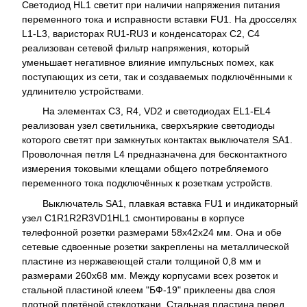
Светодиод HL1 светит при наличии напряжения питания
переменного тока и исправности вставки FU1. На дросселях
L1-L3, варисторах RU1-RU3 и конденсаторах C2, C4
реализован сетевой фильтр напряжения, который
уменьшает негативное влияние импульсных помех, как
поступающих из сети, так и создаваемых подключёнными к
удлинителю устройствами.
На элементах C3, R4, VD2 и светодиодах EL1-EL4
реализован узел светильника, сверхъяркие светодиоды
которого светят при замкнутых контактах выключателя SA1.
Проволочная петля L4 предназначена для бесконтактного
измерения токовыми клещами общего потребляемого
переменного тока подключённых к розеткам устройств.
Выключатель SA1, плавкая вставка FU1 и индикаторный
узел C1R1R2R3VD1HL1 смонтированы в корпусе
телефонной розетки размерами 58x42x24 мм. Она и обе
сетевые сдвоенные розетки закреплены на металлической
пластине из нержавеющей стали толщиной 0,8 мм и
размерами 260x68 мм. Между корпусами всех розеток и
стальной пластиной клеем "БФ-19" приклеены два слоя
плотной плетёной стеклоткани. Стальная пластина перед