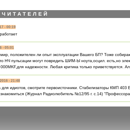
 ЧИТАТЕЛЕЙ
17 - 00:19
работает
6 - 05:01
ир, положителен ли опыт эксплуатации Вашего БП? Тоже собираю
то НЧ пульсации могут повредить ШИМ-Ы ноута,осцил. есть,но эле
0 000MKF,для надежности. Любая критика только приветствуется. А
2016 - 21:48
 для идиотов, смотрите первоисточники. Стабилизаторы КМП 403 
знакомиться (Журнал Радиолюбитель №12/95 г. с.14) "Профессорам