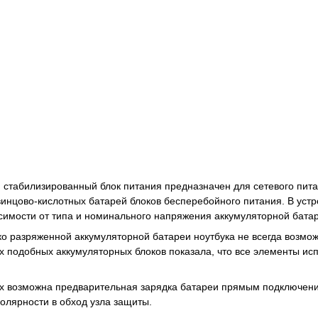
стабилизированный блок питания предназначен для сетевого пита
свинцово-кислотных батарей блоков бесперебойного питания. В ус
симости от типа и номинального напряжения аккумуляторной бата
ко разряженной аккумуляторной батареи ноутбука не всегда возмо
х подобных аккумуляторных блоков показала, что все элементы и
ях возможна предварительная зарядка батареи прямым подключени
олярности в обход узла защиты.