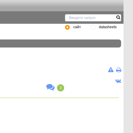
сайт
datasheets
3