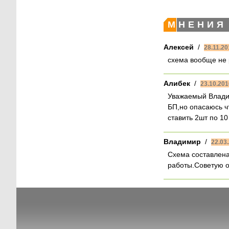
МНЕНИЯ
Алексей
/
28.11.20
схема вообще не 
Алибек
/
23.10.201
Уважаемый Владим
БП,но опасаюсь ч
ставить 2шт по 1
Владимир
/
22.03.
Схема составлена
работы.Советую о