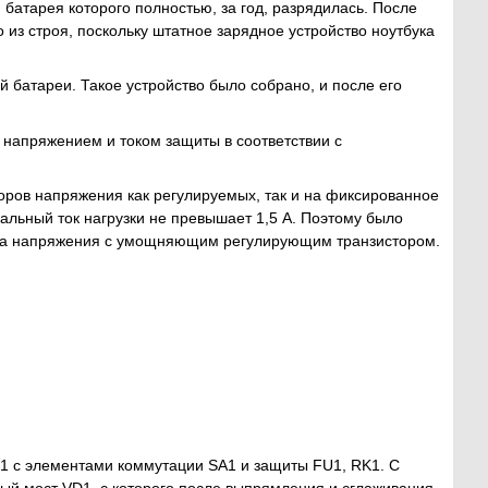
батарея которого полностью, за год, разрядилась. После
из строя, поскольку штатное зарядное устройство ноутбука
 батареи. Такое устройство было собрано, и после его
 напряжением и током защиты в соответствии с
ров напряжения как регулируемых, так и на фиксированное
льный ток нагрузки не превышает 1,5 А. Поэтому было
тора напряжения с умощняющим регулирующим транзистором.
Т1 с элементами коммутации SA1 и защиты FU1, RK1. С
й мост VD1, с которого после выпрямления и сглаживания