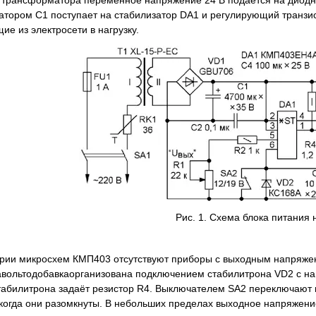
атором С1 поступает на стабилизатор DA1 и регулирующий транзи
е из электросети в нагрузку.
Рис. 1. Схема блока питания
ерии микросхем КМП403 отсутствуют приборы с выходным напряже
авольтодобавкаорганизована подключением стабилитрона VD2 с на
табилитрона задаёт резистор R4. Выключателем SA2 переключают в
, когда они разомкнуты. В небольших пределах выходное напряжени