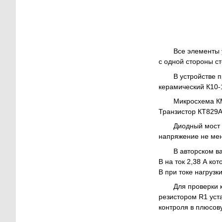
Все элементы 
с одной стороны ст
В устройстве 
керамический К10-
Микросхема КМ
Транзистор КТ829А
Диодный мост 
напряжение не мен
В авторском в
В на ток 2,38 А к
В при токе нагрузки
Для проверки 
резистором R1 уст
контроля в плюсов