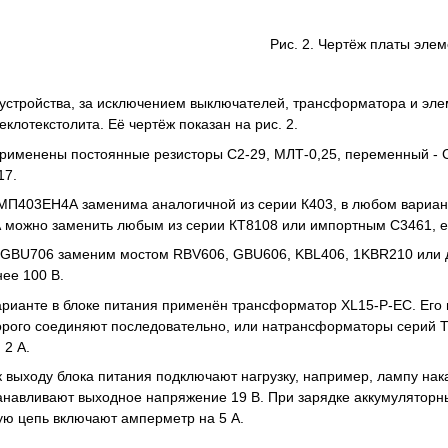
Рис. 2. Чертёж платы эле
устройства, за исключением выключателей, трансформатора и эле
еклотекстолита. Её чертёж показан на рис. 2.
применены постоянные резисторы С2-29, МЛТ-0,25, переменный - С
17.
П403ЕН4А заменима аналогичной из серии К403, в любом вариант
 можно заменить любым из серии КТ8108 или импортным C3461, е
GBU706 заменим мостом RBV606, GBU606, KBL406, 1KBR210 или др
ее 100 В.
арианте в блоке питания применён трансформатор ХL15-P-EC. Его 
оторого соединяют последовательно, или натрансформаторы серий 
 2 А.
к выходу блока питания подключают нагрузку, например, лампу на
анавливают выходное напряжение 19 В. При зарядке аккумуляторн
ую цепь включают амперметр на 5 А.