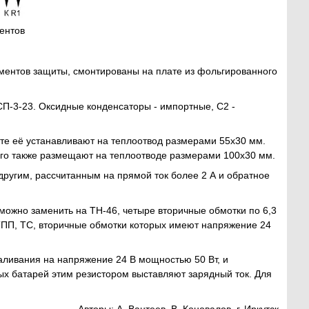
ментов
ментов защиты, смонтированы на плате из фольгированного
П-3-23. Оксидные конденсаторы - импортные, С2 -
е её устанавливают на теплоотвод размерами 55x30 мм.
го также размещают на теплоотводе размерами 100x30 мм.
угим, рассчитанным на прямой ток более 2 А и обратное
можно заменить на ТН-46, четыре вторичные обмотки по 6,3
ТПП, ТС, вторичные обмотки которых имеют напряжение 24
каливания на напряжение 24 В мощностью 50 Вт, и
ых батарей этим резистором выставляют зарядный ток. Для
Авторы: А. Вантеев, В. Коновалов, г. Иркутск