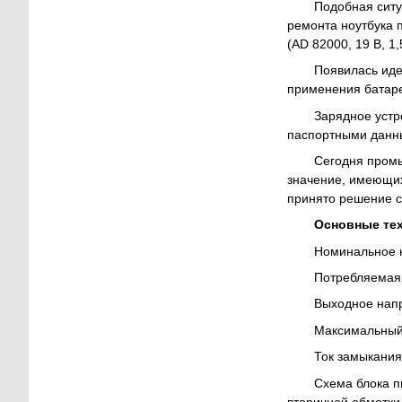
Подобная ситу
ремонта ноутбука 
(AD 82000, 19 В, 1
Появилась иде
применения батаре
Зарядное устр
паспортными данны
Сегодня промы
значение, имеющих
принято решение с
Основные тех
Номинальное нап
Потребляемая мо
Выходное напря
Максимальный т
Ток замыкания в
Схема блока п
вторичной обмотки