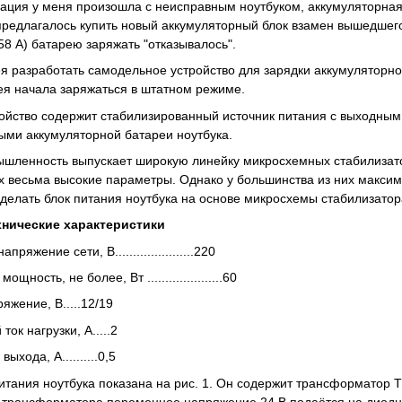
ация у меня произошла с неисправным ноутбуком, аккумуляторная 
предлагалось купить новый аккумуляторный блок взамен вышедшего 
,58 А) батарею заряжать "отказывалось".
я разработать самодельное устройство для зарядки аккумуляторной
я начала заряжаться в штатном режиме.
ойство содержит стабилизированный источник питания с выходным
ми аккумуляторной батареи ноутбука.
шленность выпускает широкую линейку микросхемных стабилизато
 весьма высокие параметры. Однако у большинства из них максима
делать блок питания ноутбука на основе микросхемы стабилиза
нические характеристики
ряжение сети, В......................220
щность, не более, Вт .....................60
жение, В.....12/19
ок нагрузки, А.....2
ыхода, А..........0,5
итания ноутбука показана на рис. 1. Он содержит трансформатор 
 трансформатора переменное напряжение 24 В подаётся на диодны