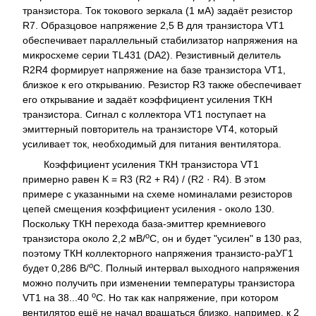
транзистора. Ток токового зеркала (1 мА) задаёт резистор
R7. Образцовое напряжение 2,5 В для транзистора VT1
обеспечивает параллельный стабилизатор напряжения на
микросхеме серии TL431 (DA2). Резистивный делитель
R2R4 формирует напряжение на базе транзистора VT1,
близкое к его открыванию. Резистор R3 также обеспечивает
его открывание и задаёт коэффициент усиления ТКН
транзистора. Сигнал с коллектора VT1 поступает на
эмиттерный повторитель на транзисторе VT4, который
усиливает ток, необходимый для питания вентилятора.
Коэффициент усиления ТКН транзистора VT1
примерно равен K = R3 (R2 + R4) / (R2 · R4). В этом
примере с указанными на схеме номиналами резисторов
цепей смещения коэффициент усиления - около 130.
Поскольку ТКН перехода база-эмиттер кремниевого
о
транзистора около 2,2 мВ/
С, он и будет "усилен" в 130 раз,
поэтому ТКН коллекторного напряжения транзисто-раУГ1
о
будет 0,286 В/
С. Полный интервал выходного напряжения
можно получить при изменении температуры транзистора
о
VT1 на 38...40
С. Но так как напряжение, при котором
вентилятор ещё не начал вращаться близко, например, к 2