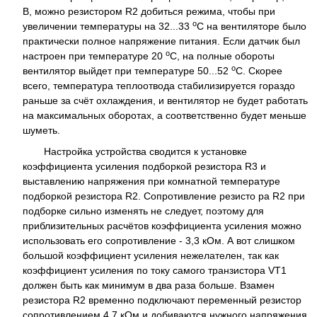
В, можно резистором R2 добиться режима, чтобы при
о
увеличении температуры на 32...33
С на вентиляторе было
практически полное напряжение питания. Если датчик был
о
настроен при температуре 20
С, на полные обороты
о
вентилятор выйдет при температуре 50...52
С. Скорее
всего, температура теплоотвода стабилизируется гораздо
раньше за счёт охлаждения, и вентилятор не будет работать
на максимальных оборотах, а соответственно будет меньше
шуметь.
Настройка устройства сводится к установке
коэффициента усиления подборкой резистора R3 и
выставлению напряжения при комнатной температуре
подборкой резистора R2. Сопротивление резисто ра R2 при
подборке сильно изменять не следует, поэтому для
приблизительных расчётов коэффициента усиления можно
использовать его сопротивление - 3,3 кОм. А вот слишком
большой коэффициент усиления нежелателен, так как
коэффициент усиления по току самого транзистора VT1
должен быть как минимум в два раза больше. Взамен
резистора R2 временно подключают переменный резистор
сопротивлением 4,7 кОм и добиваются нужного напряжения