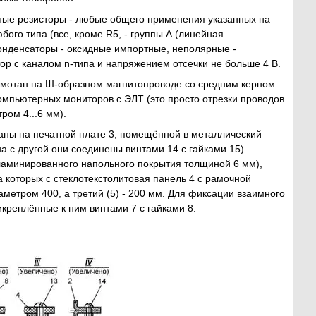
ные резисторы - любые общего применения указанных на
ого типа (все, кроме R5, - группы А (линейная
конденсаторы - оксидные импортные, неполярные -
ор с каналом n-типа и напряжением отсечки не больше 4 В.
намотан на Ш-образном магнитопроводе со средним керном
омпьютерных мониторов с ЭЛТ (это просто отрезки проводов
ом 4...6 мм).
ованы на печатной плате 3, помещённой в металлический
 с другой они соединены винтами 14 с гайками 15).
 ламинированного напольного покрытия толщиной 6 мм),
а которых с стеклотекстолитовая панель 4 с рамочной
метром 400, а третий (5) - 200 мм. Для фиксации взаимного
креплённые к ним винтами 7 с гайками 8.