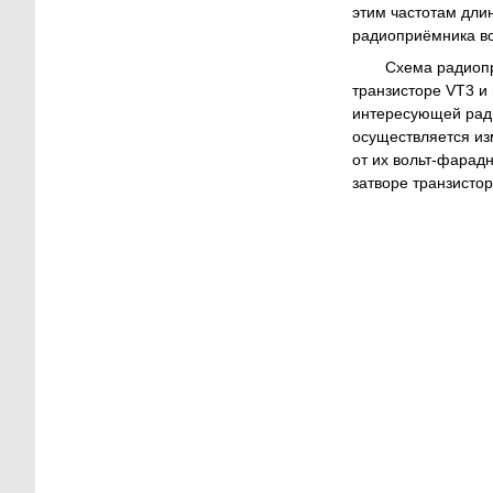
этим частотам дли
радиоприёмника воз
Схема радиопр
транзисторе VT3 и
интересующей ради
осуществляется из
от их вольт-фарад
затворе транзисто