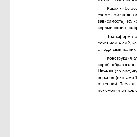
Каких-либо ос
схеме номиналов и
зависимость), R5 
керамические (нап
Трансформатор
сечением 4 см2, к
с надетыми на них
Конструкция б
короб, образованн
Нижняя (по рисунк
верхняя (винтами 1
антенной. Последня
положения витков 