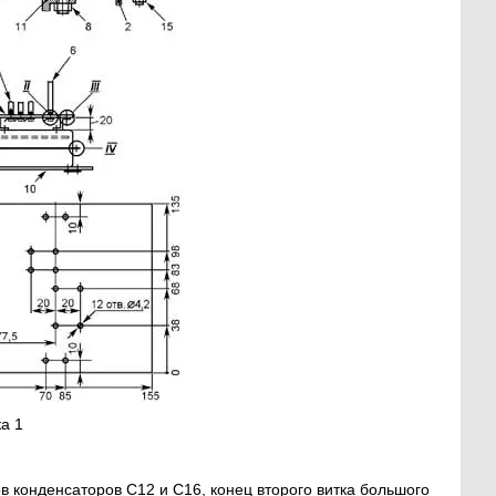
ка 1
в конденсаторов С12 и С16, конец второго витка большого