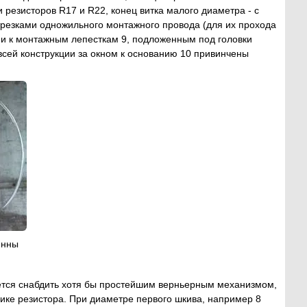
резисторов R17 и R22, конец витка малого диаметра - с
резками одножильного монтажного провода (для их прохода
ыми к монтажным лепесткам 9, подложенным под головки
всей конструкции за окном к основанию 10 привинчены
енны
ется снабдить хотя бы простейшим верньерным механизмом,
лике резистора. При диаметре первого шкива, например 8