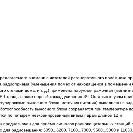
редлагаемого вниманию читателей регенеративного приёмника прям
а радиоприёма (уменьшения помех от находящейся в помещении б
ого стенами дома, и т. д.) применена наружная рамочная (магнитн
РЧ-тракт, а также первый каскад усиления ЗЧ. Остальные узлы при
егулировками выносного блока, источник питания) выполнены в ви
ботоспособность выносного блока сохраняется при температуре во
тся по четырём неэкранированным витым парам длиной 12 м.
 предназначен для приёма сигналов радиовещательных станций в и
х для радиовещания: 5950...6200, 7100...7300, 9500...9900 и 116