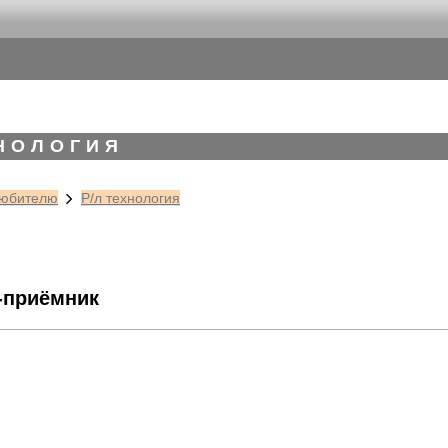
ХНОЛОГИЯ
юбителю
Р/л технология
-приёмник