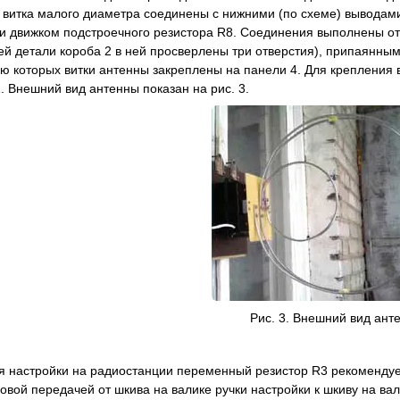
 витка малого диаметра соединены с нижними (по схеме) выводами 
и движком подстроечного резистора R8. Соединения выполнены от
ней детали короба 2 в ней просверлены три отверстия), припаянн
ью которых витки антенны закреплены на панели 4. Для крепления 
. Внешний вид антенны показан на рис. 3.
Рис. 3. Внешний вид ант
я настройки на радиостанции переменный резистор R3 рекоменду
овой передачей от шкива на валике ручки настройки к шкиву на ва