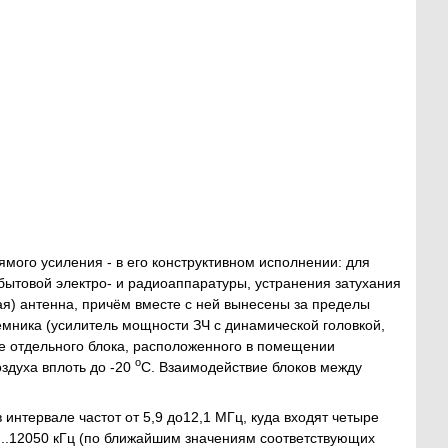
ого усиления - в его конструктивном исполнении: для
ытовой электро- и радиоаппаратуры, устранения затухания
ая) антенна, причём вместе с ней вынесены за пределы
ёмника (усилитель мощности ЗЧ с динамической головкой,
де отдельного блока, расположенного в помещении
о
здуха вплоть до -20
С. Взаимодействие блоков между
нтервале частот от 5,9 до12,1 МГц, куда входят четыре
50...12050 кГц (по ближайшим значениям соответствующих