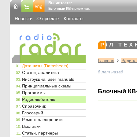
Вы читаете:
Блочный КВ-приёмник
Новости
О проекте
Контакты
Р/Л ТЕ
Главная
Радиол
Даташиты (Datasheets)
8 лет назад
Статьи, аналитика
Инструкции, user manuals
Принципиальные схемы
Блочный КВ
Программы
Радиолюбителю
Справочник
Глоссарий
Ремонт электроники
Выставки
Статьи, партнеры