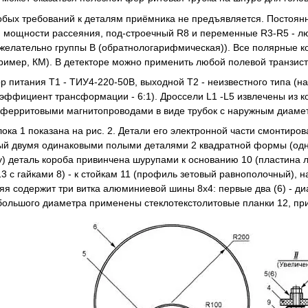
обых требований к деталям приёмника не предъявляется. Постоян
 мощности рассеяния, под-строечный R8 и переменные R3-R5 - люб
- желательно группы В (обратнологарифмическая)). Все полярные 
ример, КМ). В детекторе можно применить любой полевой транзист
 питания Т1 - ТИУ4-220-50В, выходной Т2 - неизвестного типа (
оэффициент трансформации - 6:1). Дроссели L1 -L5 извлечены из к
 ферритовыми магнитопроводами в виде трубок с наружным диаметр
лока 1 показана на рис. 2. Детали его электронной части смонтир
ый двумя одинаковыми полыми деталями 2 квадратной формы (одна
у) деталь короба привинчена шурупами к основанию 10 (пластина
3 с гайками 8) - к стойкам 11 (профиль зетовый равнополочный), н
я содержит три витка алюминиевой шины 8x4: первые два (6) - диа
большого диаметра применены стеклотекстолитовые планки 12, при