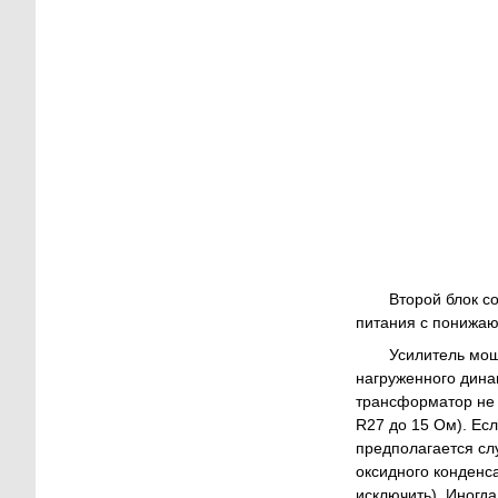
Второй блок с
питания с понижаю
Усилитель мощ
нагруженного дина
трансформатор не 
R27 до 15 Ом). Есл
предполагается сл
оксидного конденс
исключить). Иногд