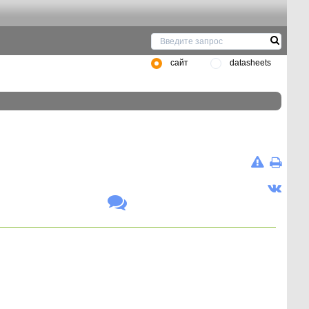
сайт
datasheets