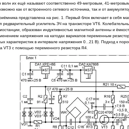
н волн их ещё называют соответственно 49-метровым, 41-метровы
можно как от встроенного сетевого источника, так и от аккумулят
иёмника представлена на рис. 1. Первый блок включает в себя ма
 п редварительный усилитель ЗЧ на транзисторе VT6. Колебательны
останции, образован индуктивностью магнитной антенны и ёмкост
менением напряжения на катодах варикапов переменным резисторо
ных характеристик в интервале напряжения 0...21 В). Подход к по
ра VT3 с помощью переменного резистора R4.