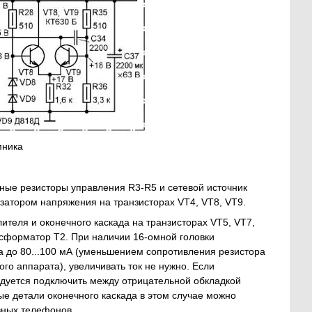
мника
ные резисторы управления R3-R5 и сетевой источник
атором напряжения на транзисторах VT4, VT8, VT9.
ителя и оконечного каскада на транзисторах VT5, VT7,
нсформатор Т2. При наличии 16-омной головки
да до 80...100 мА (уменьшением сопротивления резистора
го аппарата), увеличивать ток не нужно. Если
дуется подключить между отрицательной обкладкой
ые детали оконечного каскада в этом случае можно
вных телефонов.