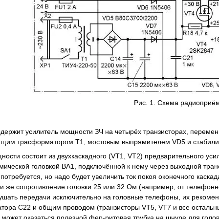
Рис. 1. Схема радиоприё
одержит усилитель мощности ЗЧ на четырёх транзисторах, перемен
щим трасформатором Т1, мостовым выпрямителем VD5 и стабилиз
ности состоит из двухкаскадного (VT1, VT2) предварительного усил
мической головкой BA1, подключённой к нему через выходной тра
потребуется, но надо будет увеличить ток покоя оконечного каска
и же сопротивление головки 25 или 32 Ом (например, от телефонно
ушать передачи исключительно на головные телефоны, их рекомен
атора С22 и общим проводом (транзисторы VT5, VT7 и все остальн
а может оказаться полезной фер-ритовая трубка на шнуре для голо